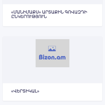
«ՄԱՆԻՄԱՔՍ» ԱՐՏԱՔԻՆ ԳՈՎԱԶԴԻ
ԸՆԿԵՐՈՒԹՅՈՒՆ
«ՎԵՐՏԻԿԱԼ»