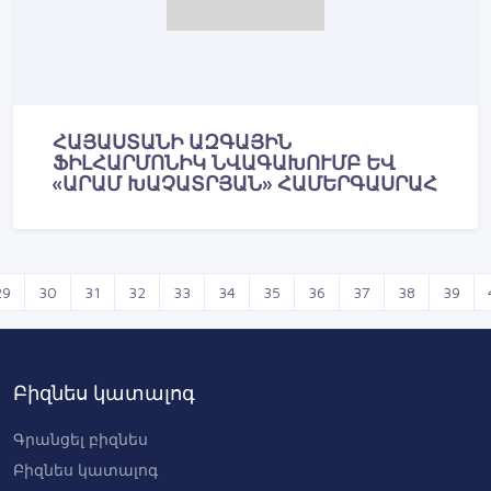
ՀԱՅԱՍՏԱՆԻ ԱԶԳԱՅԻՆ
ՖԻԼՀԱՐՄՈՆԻԿ ՆՎԱԳԱԽՈՒՄԲ ԵՎ
«ԱՐԱՄ ԽԱՉԱՏՐՅԱՆ» ՀԱՄԵՐԳԱՍՐԱՀ
29
30
31
32
33
34
35
36
37
38
39
Բիզնես կատալոգ
Գրանցել բիզնես
Բիզնես կատալոգ