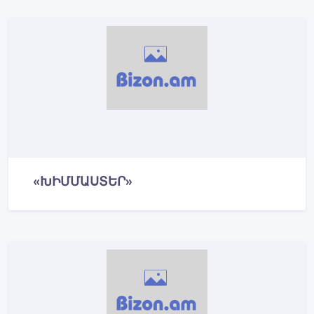
«ԽԻՄՄԱՍՏԵՐ»