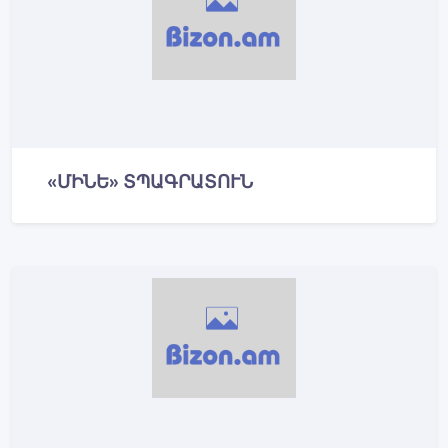
«ՄԻՆԵ» ՏՊԱԳՐԱՏՈՒՆ