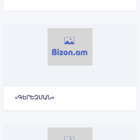
«ԳԵՐԵԶՄԱՆ»