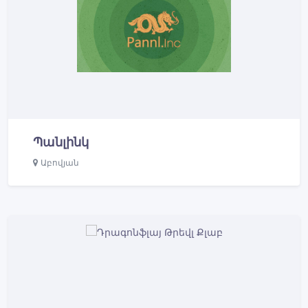
Պանլինկ
Աբովյան