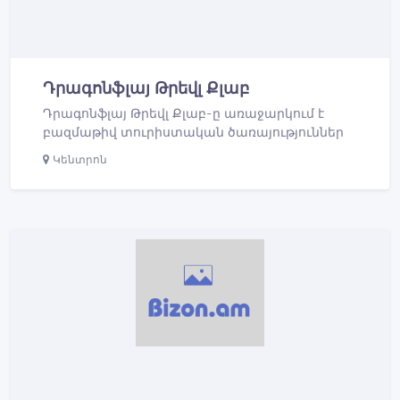
Դրագոնֆլայ Թրեվլ Քլաբ
Դրագոնֆլայ Թրեվլ Քլաբ-ը առաջարկում է
բազմաթիվ տուրիստական ծառայություններ
Կենտրոն