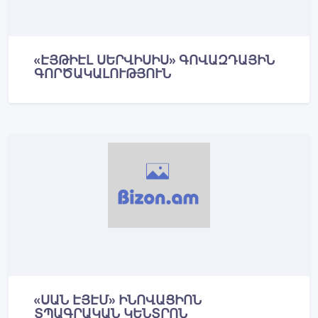
«ԷՅԹԻԷԼ ՍԵՐՎԻՍԻՍ» ԳՈՎԱԶԴԱՅԻՆ
ԳՈՐԾԱԿԱԼՈՒԹՅՈՒՆ
«ՍԱՆ ԷՅԷՄ» ԻՆՈՎԱՑԻՈՆ
ՏՊԱԳՐԱԿԱՆ ԿԵՆՏՐՈՆ