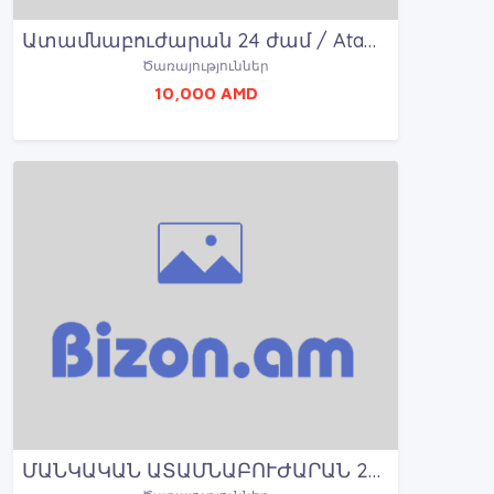
Ատամնաբուժարան 24 ժամ / Atamnabujaran 24 jam
Ծառայություններ
10,000 AMD
ՄԱՆԿԱԿԱՆ ԱՏԱՄՆԱԲՈՒԺԱՐԱՆ 24 ԺԱՄ/ MANKAKAN ATAMNABUJARAN