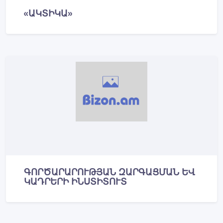
«ԱԿՏԻԿԱ»
ԳՈՐԾԱՐԱՐՈՒԹՅԱՆ ԶԱՐԳԱՑՄԱՆ ԵՎ
ԿԱԴՐԵՐԻ ԻՆՍՏԻՏՈՒՏ