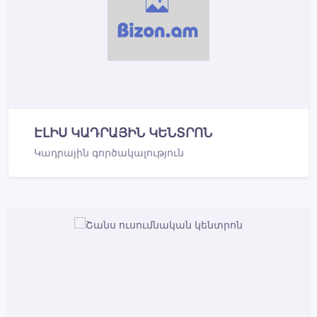
ԷԼԻՍ ԿԱԴՐԱՅԻՆ ԿԵՆՏՐՈՆ
Կադրային գործակալություն