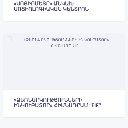
«ՍՈՑԻՈՄԵՏՐ» ԱՆԿԱԽ
ՍՈՑԻՈԼՈԳԻԱԿԱՆ ԿԵՆՏՐՈՆ
«ՁԵՌՆԱՐԿՈՒԹՅՈՒՆՆԵՐԻ
ԻՆԿՈՒԲԱՏՈՐ» ՀԻՄՆԱԴՐԱՄ "EIF"