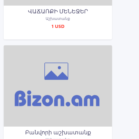
ՎԱՃԱՌՔԻ ՄԵՆԵՋԵՐ
Աշխատանք
1 USD
Բանվորի աշխատանք