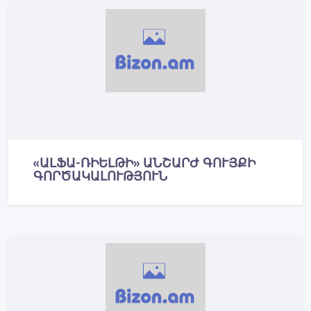
«ԱԼՖԱ-ՌԻԵԼԹԻ» ԱՆՇԱՐԺ ԳՈՒՅՔԻ
ԳՈՐԾԱԿԱԼՈՒԹՅՈՒՆ