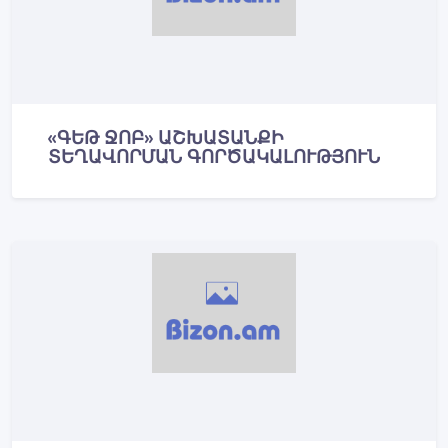
«ԳԵԹ ՋՈԲ» ԱՇԽԱՏԱՆՔԻ
ՏԵՂԱՎՈՐՄԱՆ ԳՈՐԾԱԿԱԼՈՒԹՅՈՒՆ