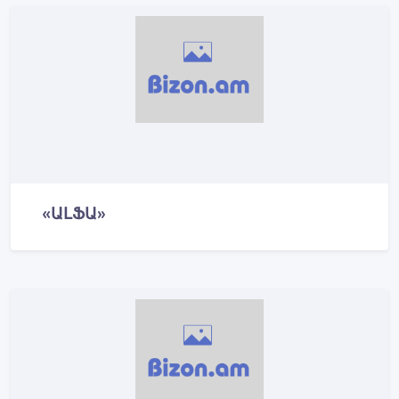
«ԱԼՖԱ»