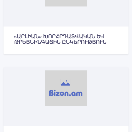
«ԱՐԼԻԱՆ» ԽՈՐՀՐԴԱՏՎԱԿԱՆ ԵՎ
ԹՐԵՅՆԻՆԳԱՅԻՆ ԸՆԿԵՐՈՒԹՅՈՒՆ