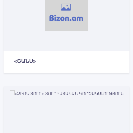
«ՇԱՆՍ»