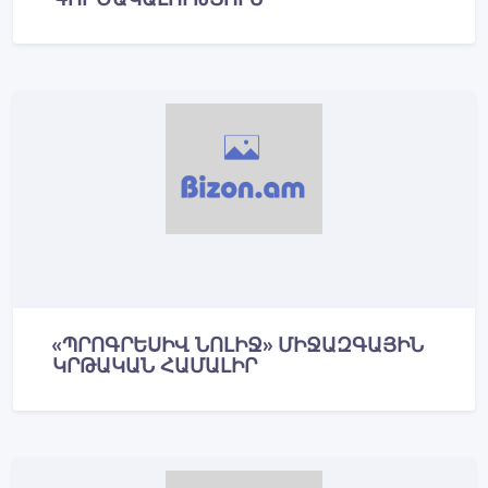
«ՊՐՈԳՐԵՍԻՎ ՆՈԼԻՋ» ՄԻՋԱԶԳԱՅԻՆ
ԿՐԹԱԿԱՆ ՀԱՄԱԼԻՐ