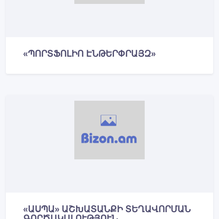
«ՊՈՐՏՖՈԼԻՈ ԷՆԹԵՐՓՐԱՅԶ»
«ԱՍՊԱ» ԱՇԽԱՏԱՆՔԻ ՏԵՂԱՎՈՐՄԱՆ
ԳՈՐԾԱԿԱԼՈՒԹՅՈՒՆ