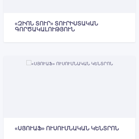
«ԶԻՈՆ ՏՈՒՐ» ՏՈՒՐԻՍՏԱԿԱՆ
ԳՈՐԾԱԿԱԼՈՒԹՅՈՒՆ
«ՍՅՈՒԱՖ» ՈՒՍՈՒՄՆԱԿԱՆ ԿԵՆՏՐՈՆ