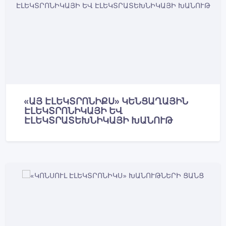
«ԱՅ ԷԼԵԿՏՐՈՆԻՔՍ» ԿԵՆՑԱՂԱՅԻՆ
ԷԼԵԿՏՐՈՆԻԿԱՅԻ ԵՎ
ԷԼԵԿՏՐԱՏԵԽՆԻԿԱՅԻ ԽԱՆՈՒԹ