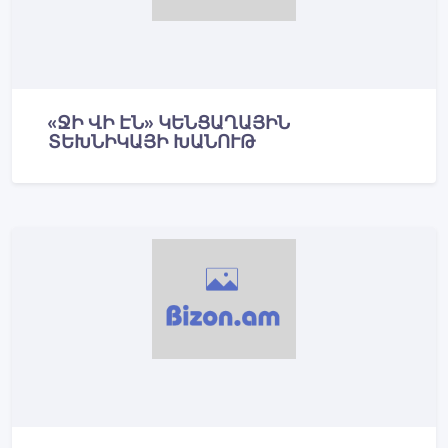
«ՋԻ ՎԻ ԷՆ» ԿԵՆՑԱՂԱՅԻՆ
ՏԵԽՆԻԿԱՅԻ ԽԱՆՈՒԹ