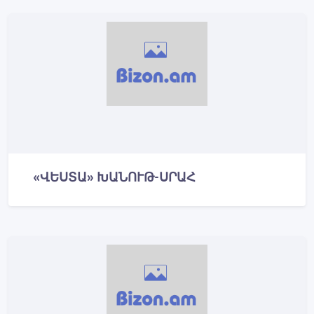
«ՎԵՍՏԱ» ԽԱՆՈՒԹ-ՍՐԱՀ