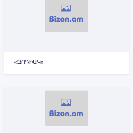
«ԶՈԴԻԱԿ»