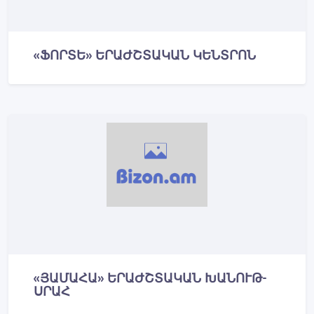
«ՖՈՐՏԵ» ԵՐԱԺՇՏԱԿԱՆ ԿԵՆՏՐՈՆ
«ՅԱՄԱՀԱ» ԵՐԱԺՇՏԱԿԱՆ ԽԱՆՈՒԹ-
ՍՐԱՀ