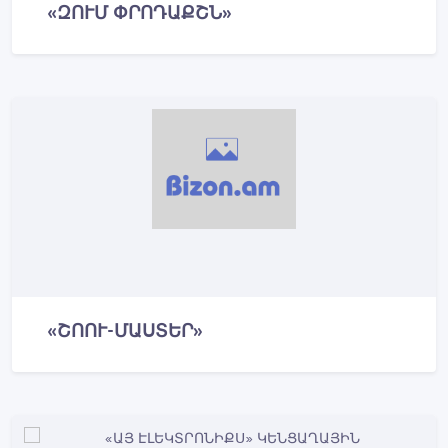
«ԶՈՒՄ ՓՐՈԴԱՔՇՆ»
«ՇՈՈՒ-ՄԱՍՏԵՐ»