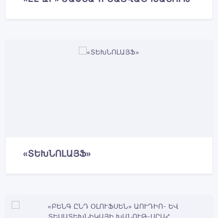
«ՏԵԽՆՈԼԱՅՖ»