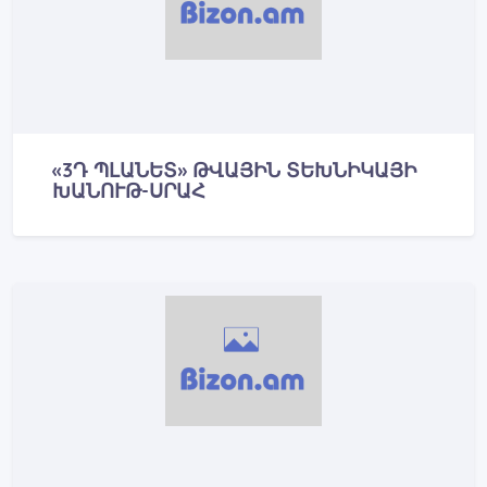
«3Դ ՊԼԱՆԵՏ» ԹՎԱՅԻՆ ՏԵԽՆԻԿԱՅԻ
ԽԱՆՈՒԹ-ՍՐԱՀ