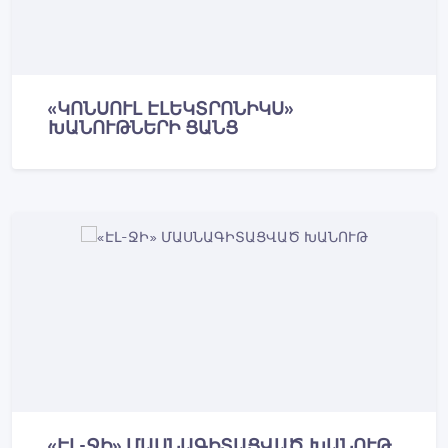
«ԿՈՆՍՈՒԼ ԷԼԵԿՏՐՈՆԻԿՍ»
ԽԱՆՈՒԹՆԵՐԻ ՑԱՆՑ
«ԷԼ-ՋԻ» ՄԱՍՆԱԳԻՏԱՑՎԱԾ ԽԱՆՈՒԹ