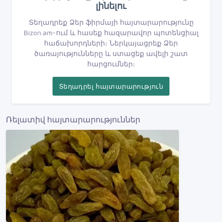
լինելու
Տեղադրեք Ձեր ֆիրմայի հայտարարությունը
Bizon.am-ում և հասեք հազարավոր պոտենցիալ
հաճախորդների։ Ներկայացրեք Ձեր
ծառայությունները և ստացեք ավելի շատ
հարցումներ։
Տեղադրել հայտարարություն
Ռելատիվ հայտարարություններ