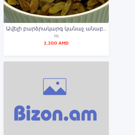
Ավելի բարձրակարգ կանաչ անաբեղուն խաղող՝ 1 կգ՝ 2200 դրամ
Այլ
2,200 AMD