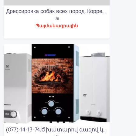
Дрессировка собак всех пород. Коррекция нежелатель
Այլ
Պայմանագրային
(077)-14-13-74.Ծխատարով գազով կալոնկաների վերանորոգում էլեմենտով գազի կալոնկաների ռեմոնտ Երեվան