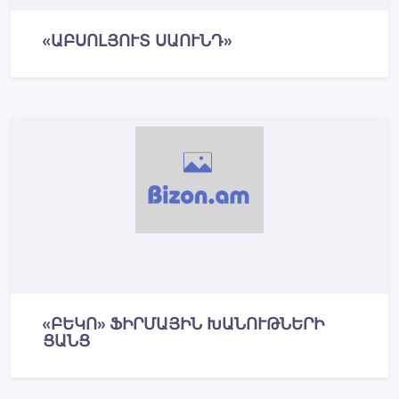
«ԱԲՍՈԼՅՈՒՏ ՍԱՈՒՆԴ»
«ԲԵԿՈ» ՖԻՐՄԱՅԻՆ ԽԱՆՈՒԹՆԵՐԻ
ՑԱՆՑ