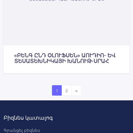
«ԲԵՆԳ ԸՆԴ ՕԼՈՒՖՍԵՆ» ԱՈՒԴԻՈ- ԵՎ
ՏԵՍԱՏԵԽՆԻԿԱՅԻ ԽԱՆՈՒԹ-ՍՐԱՀ
1
2
»
Բիզնես կատալոգ
Գրանցել բիզնես