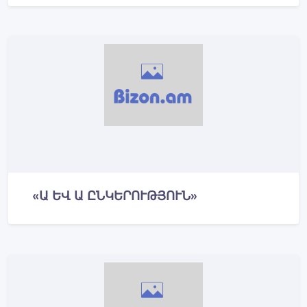
«Ա ԵՎ Ա ԸՆԿԵՐՈՒԹՅՈՒՆ»