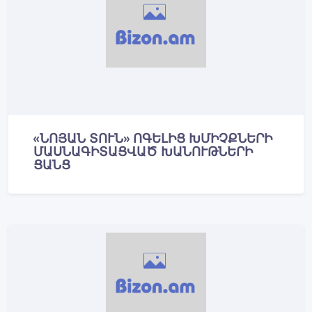
«ՆՈՅԱՆ ՏՈՒՆ» ՈԳԵԼԻՑ ԽՄԻՉՔՆԵՐԻ
ՄԱՍՆԱԳԻՏԱՑՎԱԾ ԽԱՆՈՒԹՆԵՐԻ
ՑԱՆՑ