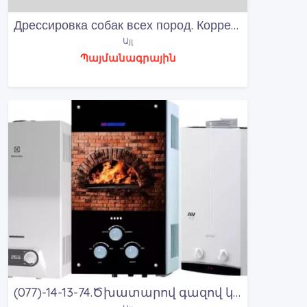
Дрессировка собак всех пород. Коррекция нежелатель
Այլ
Պայմանագրային
(077)-14-13-74.Ծխատարով գազով կալոնկաների վերանորոգում էլեմենտով գազի կալոնկաների ռեմոնտ Երեվան