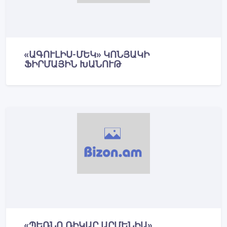
«ԱԳՈՒԼԻՍ-ՄԵԿ» ԿՈՆՅԱԿԻ
ՖԻՐՄԱՅԻՆ ԽԱՆՈՒԹ
«ՊԵՌՆՈ ՌԻԿԱՐ ԱՐՄԵՆԻԱ»