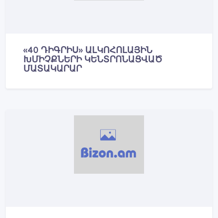
«40 ԴԻԳՐԻՍ» ԱԼԿՈՀՈԼԱՅԻՆ
ԽՄԻՉՔՆԵՐԻ ԿԵՆՏՐՈՆԱՑՎԱԾ
ՄԱՏԱԿԱՐԱՐ