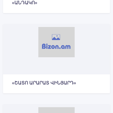
«ԱՆԴԱԿՈ»
«ՇԱՏՈ ԱՐԱՐԱՏ ՎԻՆՅԱՐԴ»