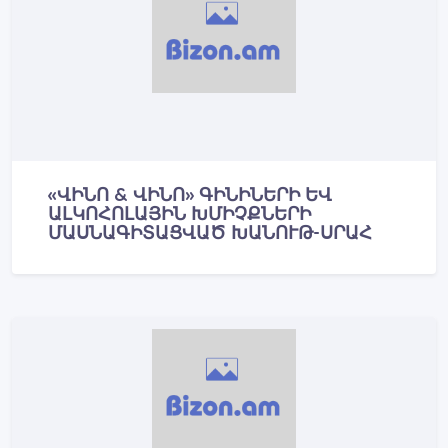
«ՎԻՆՈ & ՎԻՆՈ» ԳԻՆԻՆԵՐԻ ԵՎ
ԱԼԿՈՀՈԼԱՅԻՆ ԽՄԻՉՔՆԵՐԻ
ՄԱՍՆԱԳԻՏԱՑՎԱԾ ԽԱՆՈՒԹ-ՍՐԱՀ