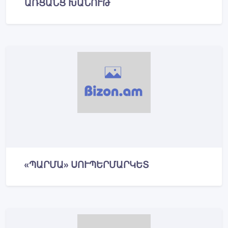
ԱՌՑԱՆՑ ԽԱՆՈՒԹ
«ՊԱՐՄԱ» ՍՈՒՊԵՐՄԱՐԿԵՏ