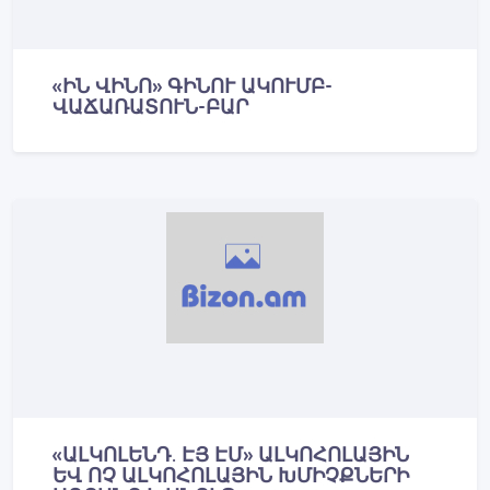
«ԻՆ ՎԻՆՈ» ԳԻՆՈՒ ԱԿՈՒՄԲ-
ՎԱՃԱՌԱՏՈՒՆ-ԲԱՐ
«ԱԼԿՈԼԵՆԴ. ԷՅ ԷՄ» ԱԼԿՈՀՈԼԱՅԻՆ
ԵՎ ՈՉ ԱԼԿՈՀՈԼԱՅԻՆ ԽՄԻՉՔՆԵՐԻ