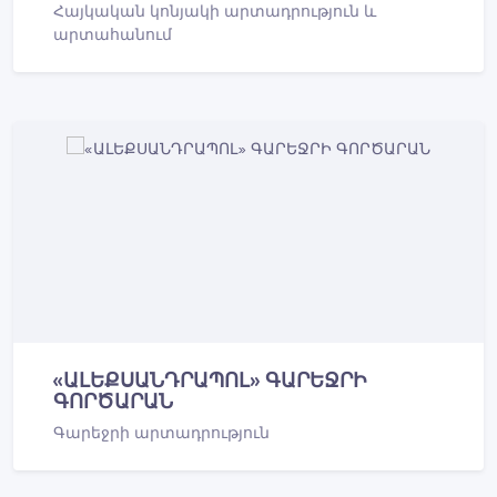
Հայկական կոնյակի արտադրություն և
արտահանում
«ԱԼԵՔՍԱՆԴՐԱՊՈԼ» ԳԱՐԵՋՐԻ
ԳՈՐԾԱՐԱՆ
Գարեջրի արտադրություն