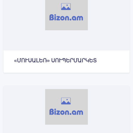
«ՄՈՒՍԱԼԵՌ» ՍՈՒՊԵՐՄԱՐԿԵՏ