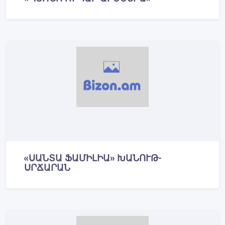
«ՍԱՆՏԱ ՖԱՄԻԼԻԱ» ԽԱՆՈՒԹ-
ՍՐՃԱՐԱՆ