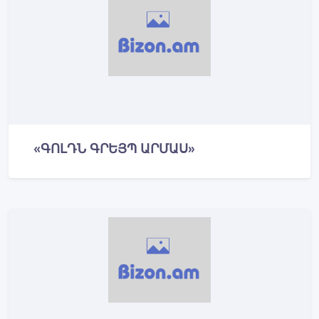
«ԳՈԼԴՆ ԳՐԵՅՊ ԱՐՄԱՍ»