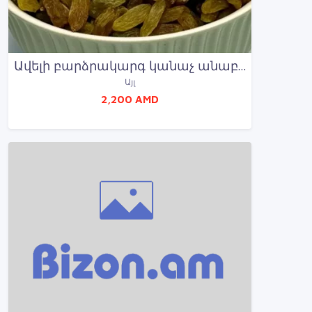
Ավելի բարձրակարգ կանաչ անաբեղուն խաղող՝ 1 կգ՝ 2200 դրամ
Այլ
2,200 AMD