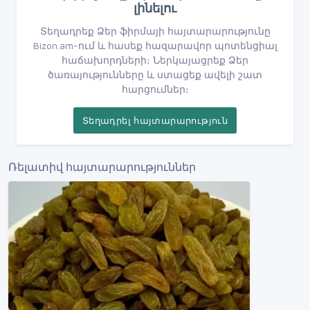
լինելու
Տեղադրեք Ձեր ֆիրմայի հայտարարությունը
Bizon.am-ում և հասեք հազարավոր պոտենցիալ
հաճախորդների։ Ներկայացրեք Ձեր
ծառայությունները և ստացեք ավելի շատ
հարցումներ։
Տեղադրել հայտարարություն
Ռելատիվ հայտարարություններ