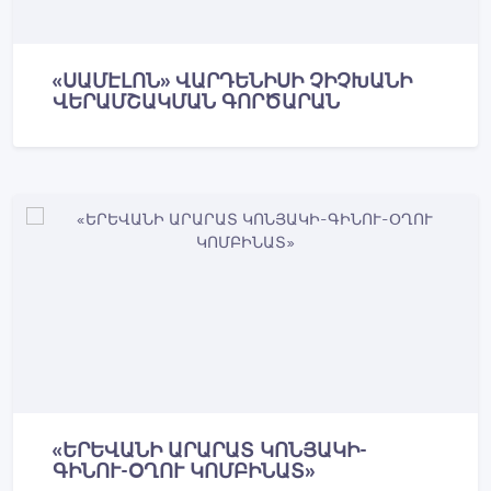
«ՍԱՄԷԼՈՆ» ՎԱՐԴԵՆԻՍԻ ՉԻՉԽԱՆԻ
ՎԵՐԱՄՇԱԿՄԱՆ ԳՈՐԾԱՐԱՆ
«ԵՐԵՎԱՆԻ ԱՐԱՐԱՏ ԿՈՆՅԱԿԻ-
ԳԻՆՈՒ-ՕՂՈՒ ԿՈՄԲԻՆԱՏ»