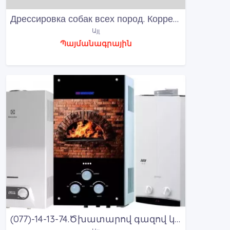
Дрессировка собак всех пород. Коррекция нежелатель
Այլ
Պայմանագրային
(077)-14-13-74.Ծխատարով գազով կալոնկաների վերանորոգում էլեմենտով գազի կալոնկաների ռեմոնտ Երեվան