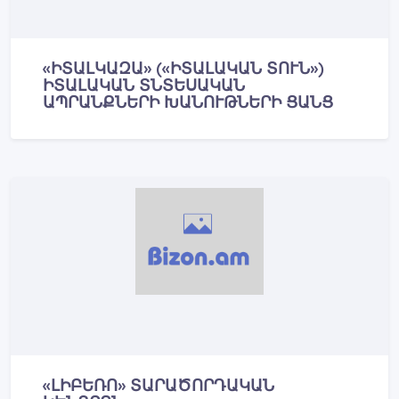
«ԻՏԱԼԿԱԶԱ» («ԻՏԱԼԱԿԱՆ ՏՈՒՆ»)
ԻՏԱԼԱԿԱՆ ՏՆՏԵՍԱԿԱՆ
ԱՊՐԱՆՔՆԵՐԻ ԽԱՆՈՒԹՆԵՐԻ ՑԱՆՑ
«ԼԻԲԵՌՈ» ՏԱՐԱԾՈՐԴԱԿԱՆ