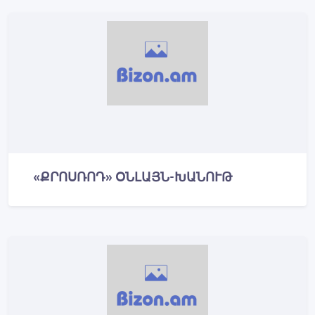
«ՔՐՈՍՌՈԴ» ՕՆԼԱՅՆ-ԽԱՆՈՒԹ