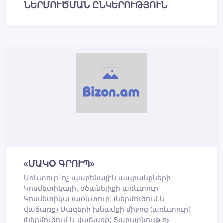
ՆԵՐՄՈՒԾՄԱՆ ԸՆԿԵՐՈՒԹՅՈՒՆ
«ՄԱԿՕ ԳՐՈՒՊ»
Առևտուր՝ ոչ պարենային ապրանքների
Կոսմետիկայի, օծանելիքի առևտուր
Կոսմետիկա (առևտուր) (ներմուծում և
վաճառք) Մազերի խնամքի միջոց (առևտուր)
(ներմուծում և վաճառք) Տարաբնույթ ոչ