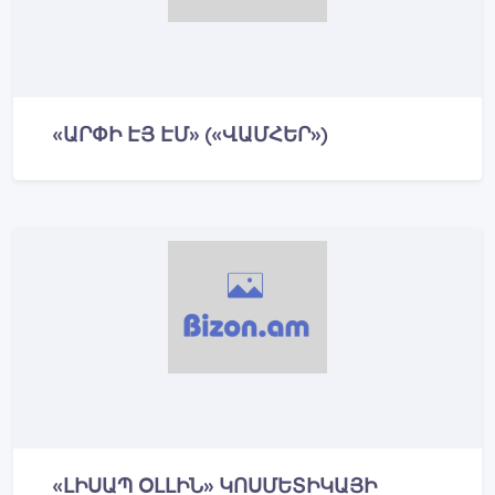
«ԱՐՓԻ ԷՅ ԷՄ» («ՎԱՄՀԵՐ»)
«ԼԻՍԱՊ ՕԼԼԻՆ» ԿՈՍՄԵՏԻԿԱՅԻ