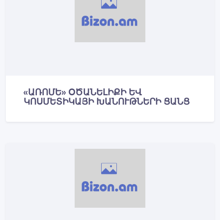
«ԱՌՈՄԵ» ՕԾԱՆԵԼԻՔԻ ԵՎ
ԿՈՍՄԵՏԻԿԱՅԻ ԽԱՆՈՒԹՆԵՐԻ ՑԱՆՑ