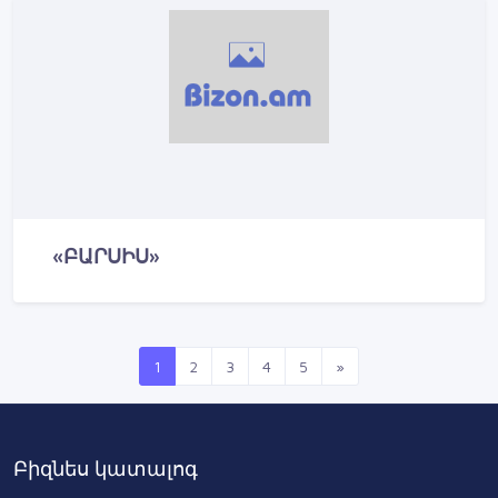
«ԲԱՐՍԻՍ»
1
2
3
4
5
»
Բիզնես կատալոգ