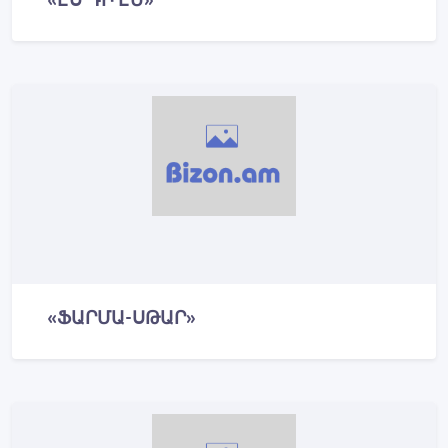
«ՖԱՐՄԱ-ՍԹԱՐ»