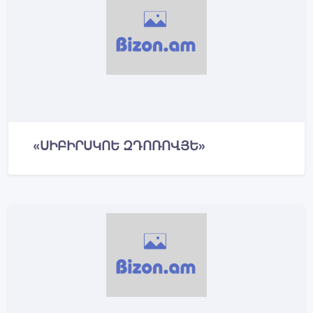
«ՍԻԲԻՐՍԿՈԵ ԶԴՈՌՈՎՅԵ»