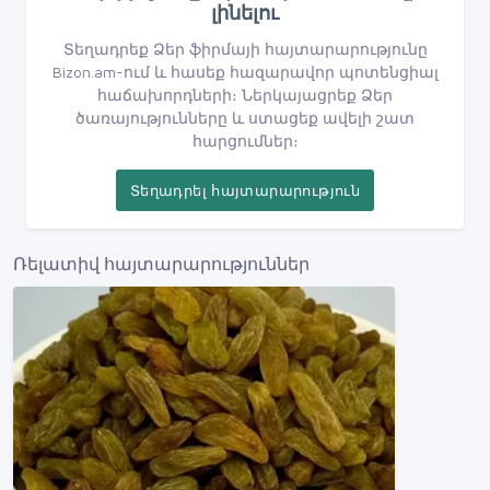
լինելու
Տեղադրեք Ձեր ֆիրմայի հայտարարությունը
Bizon.am-ում և հասեք հազարավոր պոտենցիալ
հաճախորդների։ Ներկայացրեք Ձեր
ծառայությունները և ստացեք ավելի շատ
հարցումներ։
Տեղադրել հայտարարություն
Ռելատիվ հայտարարություններ