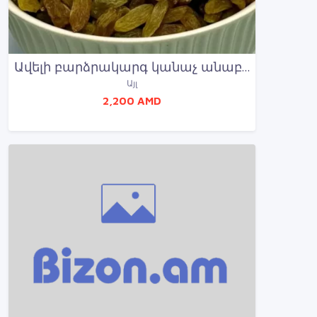
Ավելի բարձրակարգ կանաչ անաբեղուն խաղող՝ 1 կգ՝ 2200 դրամ
Այլ
2,200 AMD