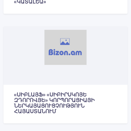
«ԿԱՏԱԼԵԱ»
«ՍԻԲԼԱՅՖ» «ՍԻԲԻՐՍԿՈՅԵ
ԶԴՈՐՈՎՅԵ» ԿՈՐՊՈՐԱՑԻԱՅԻ
ՆԵՐԿԱՅԱՑՈՒՑՉՈՒԹՅՈՒՆ
ՀԱՅԱՍՏԱՆՈՒՄ