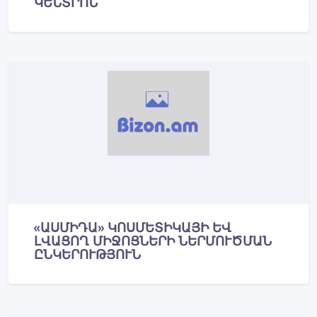
ԿԵՆՏՐՈՆ
«ԱՍՄԻԴԱ» ԿՈՍՄԵՏԻԿԱՅԻ ԵՎ
ԼՎԱՑՈՂ ՄԻՋՈՑՆԵՐԻ ՆԵՐՄՈՒԾՄԱՆ
ԸՆԿԵՐՈՒԹՅՈՒՆ