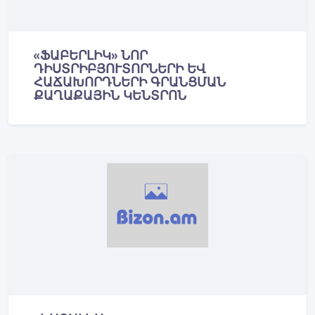
«ՖԱԲԵՐԼԻԿ» ՆՈՐ
ԴԻՍՏՐԻԲՅՈՒՏՈՐՆԵՐԻ ԵՎ
ՀԱՃԱԽՈՐԴՆԵՐԻ ԳՐԱՆՑՄԱՆ
ՔԱՂԱՔԱՅԻՆ ԿԵՆՏՐՈՆ