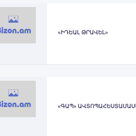
«ԻԴԵԱԼ ԹՐԱՎԵԼ»
«ԳԱՊ» ԱՎՏՈՊԱՀԵՍՏԱՄԱՍ