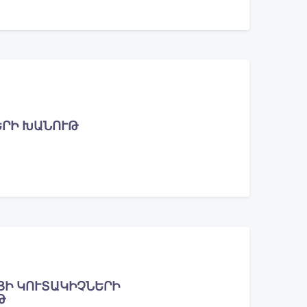
ԵՐԻ ԽԱՆՈՒԹ
ՅԻ ԿՈՒՏԱԿԻՉՆԵՐԻ
Թ