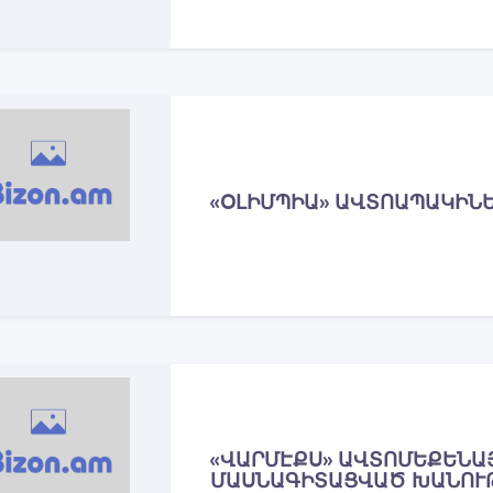
«ՕԼԻՄՊԻԱ» ԱՎՏՈԱՊԱԿԻՆ
«ՎԱՐՄԷՔՍ» ԱՎՏՈՄԵՔԵՆԱ
ՄԱՍՆԱԳԻՏԱՑՎԱԾ ԽԱՆՈՒ