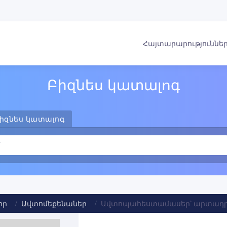
Հայտարարություննե
Բիզնես կատալոգ
իզնես կատալոգ
որ
Ավտոմեքենաներ
Ավտոպահեստամասեր՝ արտադրո