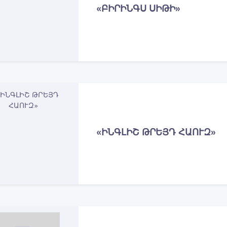
«ԲԻՐԻՆԳՍ ՍԻԹԻ»
«ԻՆԳԼԻՇ ԹՐԵՅԴ ՀԱՈՒԶ»