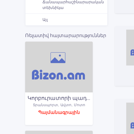
Ճանապարհաշինարարական
տեխնիկա
Այլ
Ռելատիվ հայտարարություններ
Կորբուրատորի պադուշկա Подушка Фланец карбюратора Volkswagen GOLF 3 մոդելների համար
Տրանսպորտ, Ավտո, Մոտո
Պայմանագրային