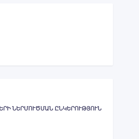
ԵՐԻ ՆԵՐՄՈՒԾՄԱՆ ԸՆԿԵՐՈՒԹՅՈՒՆ