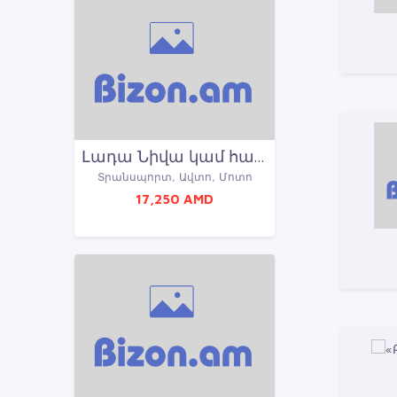
Լադա Նիվա կամ համարժեք
Տրանսպորտ, Ավտո, Մոտո
17,250 AMD