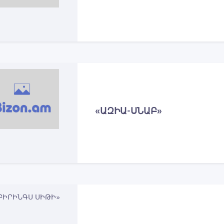
«ԱԶԻԱ-ՍՆԱԲ»