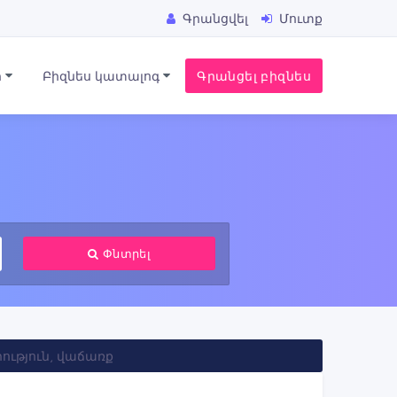
Գրանցվել
Մուտք
ր
Բիզնես կատալոգ
Գրանցել բիզնես
Փնտրել
ւթյուն, վաճառք