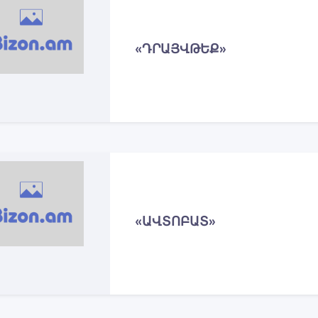
«ԴՐԱՅՎԹԵՔ»
«ԱՎՏՈԲԱՏ»