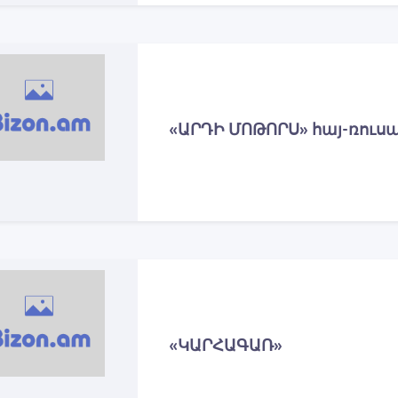
«ԱՐԴԻ ՄՈԹՈՐՍ» հայ-ռուս
«ԿԱՐՀԱԳԱՌ»