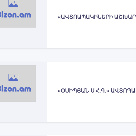
«ԱՎՏՈԱՊԱԿԻՆԵՐԻ ԱՇԽԱՐ
«ՕՍԻՊՅԱՆ Ս.Հ.Գ.» ԱՎՏՈ