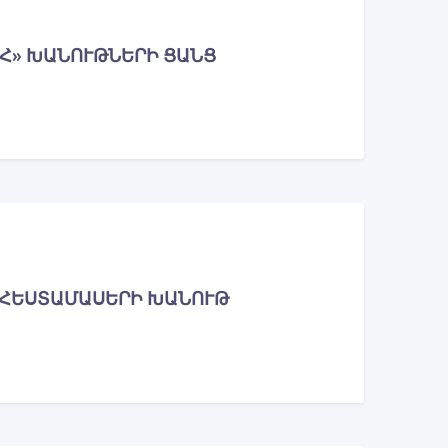
Հ» ԽԱՆՈՒԹՆԵՐԻ ՑԱՆՑ
ՊԱՀԵՍՏԱՄԱՍԵՐԻ ԽԱՆՈՒԹ