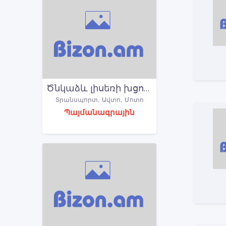
Ծնկաձև լիսեռի խցուկ Сальник коленвала задний Սալնիկ կալենվալի հետևի HYUNDAI / KIA
Տրանսպորտ, Ավտո, Մոտո
Պայմանագրային