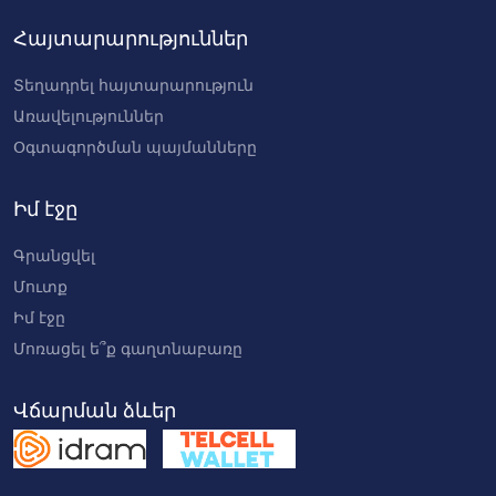
Համաժողովների, կոնգրեսների
Հայտարարություններ
կազմակերպում, սպասարկում
Համակարգչային և ծրագրային ուսուցում
Տեղադրել հայտարարություն
Առավելություններ
Համակարգչային ծառայություններ
Օգտագործման պայմանները
Հաշվապահական ծառայություններ
Հեռախոսային և մարկետինգային
Իմ էջը
ծառայություններ, զանգի կենտրոններ
Գրանցվել
Հոգեբանական օգնություն
Մուտք
Ձայնագրման ստուդիաներ
Իմ էջը
Ճանապարհորդական, ներգաղթի
Մոռացել ե՞ք գաղտնաբառը
ծառայություններ
Վճարման ձևեր
Մարքեթինգային ​​ծառայություններ
Մաքսային ծառայություններ
Մաքրման աշխատանքներ