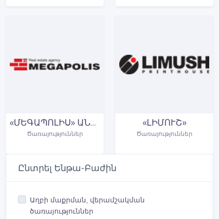
«ՄԵԳԱՊՈԼԻՍ» ԱՆՇԱՐԺ ԳՈՒՅՔԻ ԵՎ ԳՈՐԾՈՂ ԲԻԶՆԵՍԻ ԳՈՐԾԱԿԱԼՈՒԹՅՈՒՆ
«ԼԻՄՈՒՇ»
Ծառայություններ
Ծառայություններ
Ընտրել Ենթա-Բաժին
Աղբի մաքրման, վերամշակման
ծառայություններ