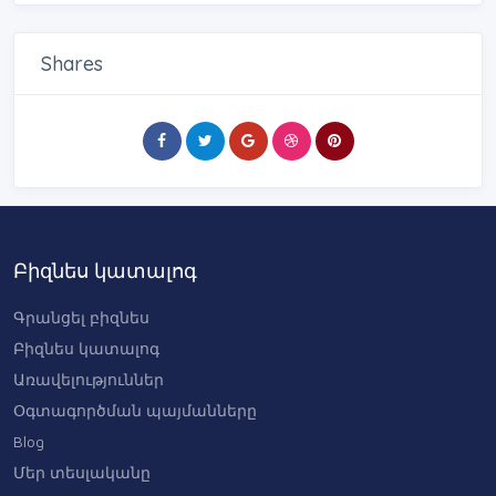
Բժշկական ծառայություններ
Գովազդային ծառայություններ
Shares
Իրավաբանական ծառայություններ
Լանչերի , սննդի առաքում գրասենյակ և տուն
Լոգիստիկ ծառայություններ
Լվացքատներ, չոր մաքրման ծառայություններ
Խորհրդատվական ծառայություններ
Բիզնես կատալոգ
Ծաղիկների ու նվերների առաքում
Գրանցել բիզնես
Ծառայություններ կենդանիների համար
Բիզնես կատալոգ
Կենցաղային տեխնիկայի և գրասենյակային
Առավելություններ
սարքավորումների վերանորոգում
Օգտագործման պայմանները
Կոմունալ ծառայություններ
Blog
Մեր տեսլականը
Կրթական ծառայություններ