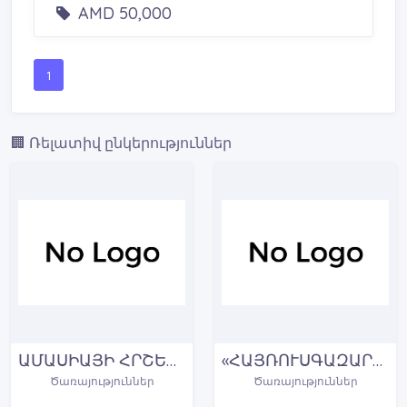
AMD 50,000
1
🏢 Ռելատիվ ընկերություններ
ԱՄԱՍԻԱՅԻ ՀՐՇԵՋ-ՓՐԿԱՐԱՐԱԿԱՆ ՋՈԿԱՏ
«ՀԱՅՌՈՒՍԳԱԶԱՐԴԻ» ՄԱՐՏՈՒՆՈՒ ԳԱԶԻՖԻԿԱՑՄԱՆ ԵՎ ԳԱԶԱՄԱՏԱԿԱՐԱՐՄԱՆ ՄԱՍՆԱՃՅՈՒՂ
Ծառայություններ
Ծառայություններ