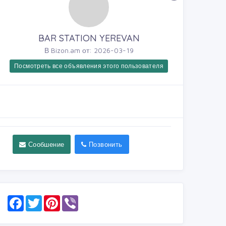
BAR STATION YEREVAN
В Bizon.am от: 2026-03-19
Посмотреть все объявления этого пользователя
Сообшение
Позвонить
F
T
P
V
a
w
i
i
c
i
n
b
e
t
t
e