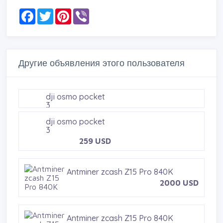
F
T
P
V
a
w
i
i
c
i
n
b
e
t
t
e
b
t
e
r
o
e
r
o
r
e
Другие объявления этого пользователя
k
s
t
dji osmo pocket 3
259 USD
dji osmo pocket 3
259 USD
Antminer zcash Z15 Pro 840K
2000 USD