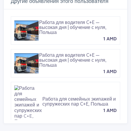
Другие объявления этого пользователя
k
s
t
Работа для водителя C+E —
высокая дня | обучение с нуля,
Польша
1 AMD
Работа для водителя C+E —
высокая дня | обучение с нуля,
Польша
1 AMD
Работа для семейных экипажей и
супружеских пар C+E, Польша
1 AMD