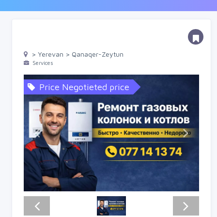
> Yerevan > Qanaqer-Zeytun
Services
Price Negotieted price