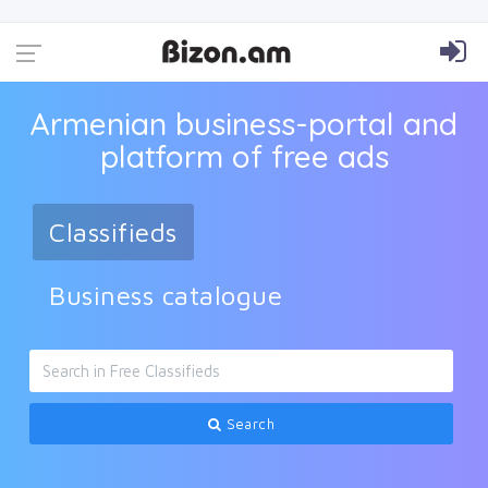
Armenian business-portal and
platform of free ads
Classifieds
Business catalogue
Search