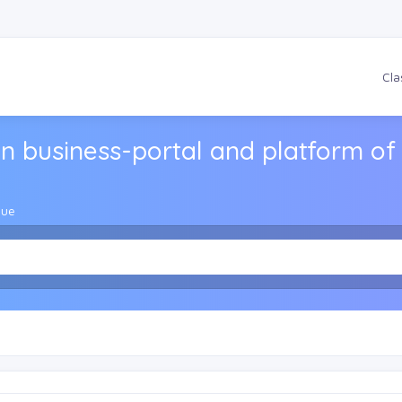
Cla
n business-portal and platform of 
gue