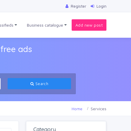
Register
Login
ssifieds
Business catalogue
Add new post
free ads
Search
Home
Services
Category