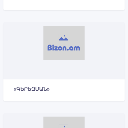
«ԳԵՐԵԶՄԱՆ»