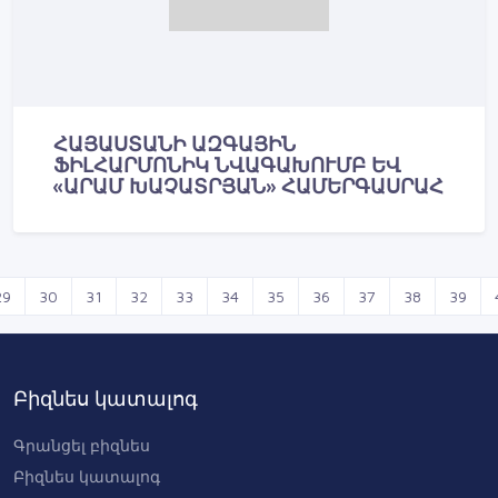
ՀԱՅԱՍՏԱՆԻ ԱԶԳԱՅԻՆ
ՖԻԼՀԱՐՄՈՆԻԿ ՆՎԱԳԱԽՈՒՄԲ ԵՎ
«ԱՐԱՄ ԽԱՉԱՏՐՅԱՆ» ՀԱՄԵՐԳԱՍՐԱՀ
29
30
31
32
33
34
35
36
37
38
39
Բիզնես կատալոգ
Գրանցել բիզնես
Բիզնես կատալոգ