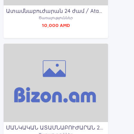
Ատամնաբուժարան 24 ժամ / Atamnabujaran 24 jam
Ծառայություններ
10,000 AMD
ՄԱՆԿԱԿԱՆ ԱՏԱՄՆԱԲՈՒԺԱՐԱՆ 24 ԺԱՄ/ MANKAKAN ATAMNABUJARAN