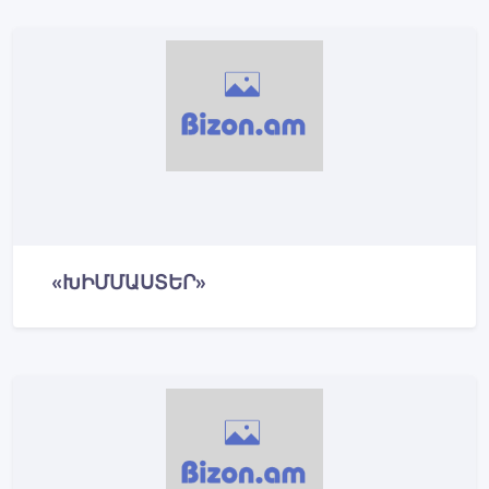
«ԽԻՄՄԱՍՏԵՐ»