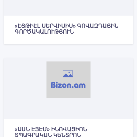
«ԷՅԹԻԷԼ ՍԵՐՎԻՍԻՍ» ԳՈՎԱԶԴԱՅԻՆ
ԳՈՐԾԱԿԱԼՈՒԹՅՈՒՆ
«ՍԱՆ ԷՅԷՄ» ԻՆՈՎԱՑԻՈՆ
ՏՊԱԳՐԱԿԱՆ ԿԵՆՏՐՈՆ