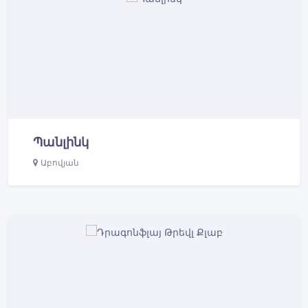
Պանլինկ
Աբովյան