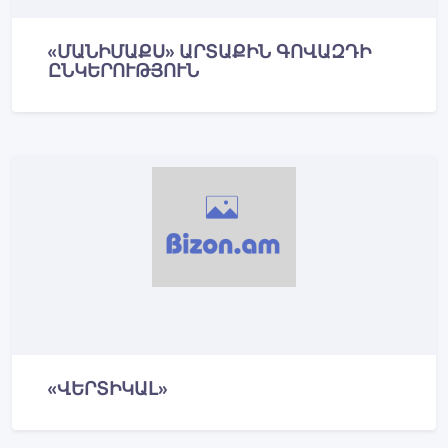
«ՄԱՆԻՄԱՔՍ» ԱՐՏԱՔԻՆ ԳՈՎԱԶԴԻ
ԸՆԿԵՐՈՒԹՅՈՒՆ
«ՎԵՐՏԻԿԱԼ»