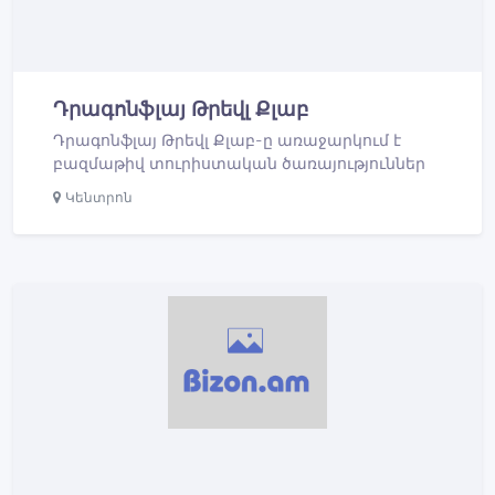
Դրագոնֆլայ Թրեվլ Քլաբ
Դրագոնֆլայ Թրեվլ Քլաբ-ը առաջարկում է
բազմաթիվ տուրիստական ծառայություններ
Կենտրոն