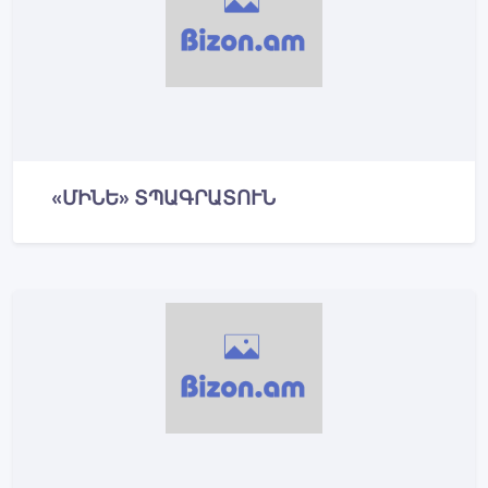
«ՄԻՆԵ» ՏՊԱԳՐԱՏՈՒՆ