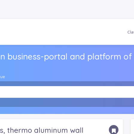
Cla
n business-portal and platform of 
gue
s, thermo aluminum wall