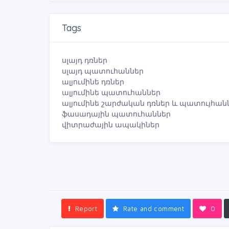
Tags
սլայդ դռներ
սլայդ պատուհաններ
ալյումինե դռներ
ալյումինե պատուհաններ
ալյումինե շարժական դռներ և պատույհան
ֆասադային պատուհաններ
վիտրաժային ապակիներ
Report
Rate and comment
0