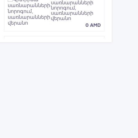
սառնարանների
նորոգում,
սառնարանների
վերանո
0 AMD
Այգիների
կանաչապատում,
ձևավորում,
պատրասի
գազոնի տ
0 AMD