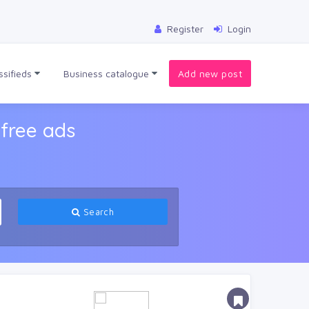
Register
Login
ssifieds
Business catalogue
Add new post
free ads
Search