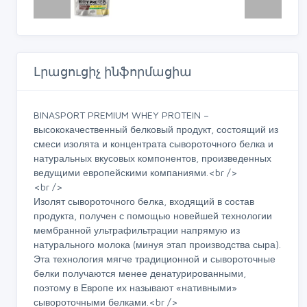
Լրացուցիչ ինֆորմացիա
BINASPORT PREMIUM WHEY PROTEIN –
высококачественный белковый продукт, состоящий из
смеси изолята и концентрата сывороточного белка и
натуральных вкусовых компонентов, произведенных
ведущими европейскими компаниями.<br />
<br />
Изолят сывороточного белка, входящий в состав
продукта, получен с помощью новейшей технологии
мембранной ультрафильтрации напрямую из
натурального молока (минуя этап производства сыра).
Эта технология мягче традиционной и сывороточные
белки получаются менее денатурированными,
поэтому в Европе их называют «нативными»
сывороточными белками.<br />