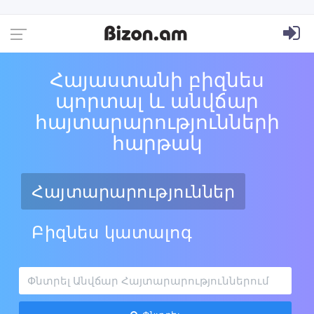
Հայաստանի բիզնես
պորտալ և անվճար
հայտարարությունների
հարթակ
Հայտարարություններ
Բիզնես կատալոգ