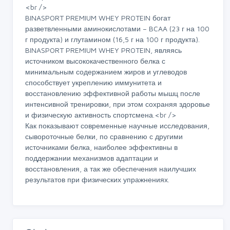
<br />
BINASPORT PREMIUM WHEY PROTEIN богат
разветвленными аминокислотами – BCAA (23 г на 100
г продукта) и глутамином (16,5 г на 100 г продукта).
BINASPORT PREMIUM WHEY PROTEIN, являясь
источником высококачественного белка с
минимальным содержанием жиров и углеводов
способствует укреплению иммунитета и
восстановлению эффективной работы мышц после
интенсивной тренировки, при этом сохраняя здоровье
и физическую активность спортсмена.<br />
Как показывают современные научные исследования,
сывороточные белки, по сравнению с другими
источниками белка, наиболее эффективны в
поддержании механизмов адаптации и
восстановления, а так же обеспечения наилучших
результатов при физических упражнениях.