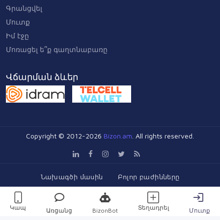
Գրանցվել
Մուտք
Իմ էջը
Մոռացել ե՞ք գաղտնաբառը
Վճարման ձևեր
Copyright © 2012-2026
Bizon.am
. All rights reserved.
Նախագծի մասին
Բոլոր բաժինները
Անվտանգության քաղաքականություն
Կոնտակտ
Կապ
Տեղադրել
Առցանց
BizonBot
Մուտք
Օգնություն