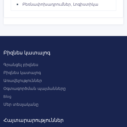
Բեռնափոխադրումներ, Լոգիստիկա
Բիզնես կատալոգ
Գրանցել բիզնես
Բիզնես կատալոգ
Առավելություններ
Օգտագործման պայմանները
Blog
Մեր տեսլականը
Հայտարարություններ