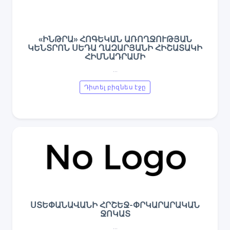
«ԻՆԹՐԱ» ՀՈԳԵԿԱՆ ԱՌՈՂՋՈՒԹՅԱՆ
ԿԵՆՏՐՈՆ ՍԵԴԱ ՂԱԶԱՐՅԱՆԻ ՀԻՇԱՏԱԿԻ
ՀԻՄՆԱԴՐԱՄԻ
...
Դիտել բիզնես էջը
ՍՏԵՓԱՆԱՎԱՆԻ ՀՐՇԵՋ-ՓՐԿԱՐԱՐԱԿԱՆ
ՋՈԿԱՏ
...