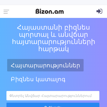
Հայաստանի բիզնես
պորտալ և անվճար
հայտարարությունների
հարթակ
Հայտարարություններ
Բիզնես կատալոգ