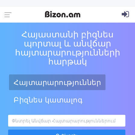
Հայաստանի բիզնես
պորտալ և անվճար
հայտարարությունների
հարթակ
Հայտարարություններ
Բիզնես կատալոգ