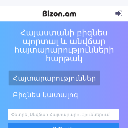
Հայաստանի բիզնես
պորտալ և անվճար
հայտարարությունների
հարթակ
Հայտարարություններ
Բիզնես կատալոգ