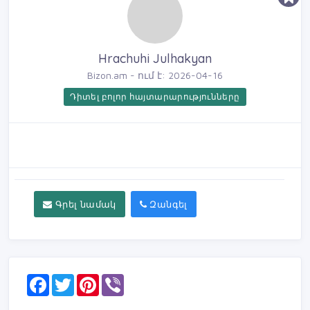
Hrachuhi Julhakyan
Bizon.am - ում է: 2026-04-16
Դիտել բոլոր հայտարարությունները
Գրել նամակ
Զանգել
F
T
P
V
a
w
i
i
c
i
n
b