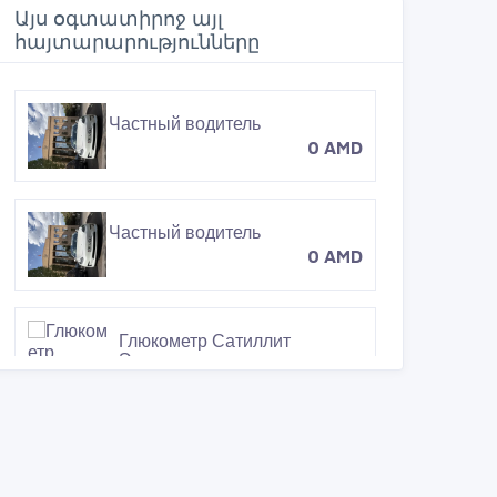
o
e
r
Այս օգտատիրոջ այլ
o
r
e
հայտարարությունները
k
s
t
Частный водитель
0 AMD
Частный водитель
0 AMD
Глюкометр Сатиллит
Экспресс
5000 AMD