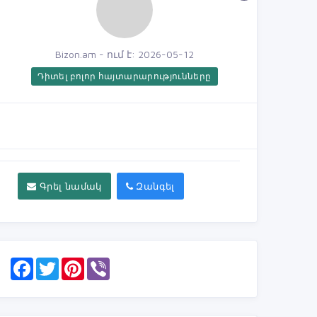
Bizon.am - ում է: 2026-05-12
Դիտել բոլոր հայտարարությունները
Գրել նամակ
Զանգել
F
T
P
V
a
w
i
i
c
i
n
b
e
t
t
e
b
t
e
r