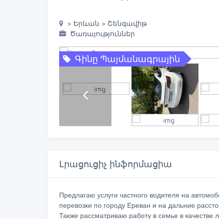
> Երևան > Շենգավիթ
Ծառայություններ
Գինը Պայմանագրային
Լրացուցիչ ինֆորմացիա
Предлагаю услуги частного водителя на автомоби
перевозки по городу Ереван и на дальние расстоя
Также рассматриваю работу в семье в качестве л