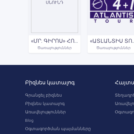
«ՄՐ. ԳԻՐՈՍ» ՀՈՒՆԱԿԱՆ ԱՐԱԳ ՍՆՈՒՆԴ
«ԱՏԼԱՆՏԻՍ Տ
Ծառայություններ
Ծառայություններ
Բիզնես կատալոգ
Հայտա
Գրանցել բիզնես
Տեղադրե
Բիզնես կատալոգ
Առավելո
Առավելություններ
Օգտագո
Blog
Օգտագործման պայմանները