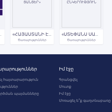
ՈՒՐ - 4+1»
«ՀԱՅԱՍՏԱՆԻ ԷԼԵԿՏՐԱԿԱՆ ՑԱՆՑԵՐ»
«ՍՏԵՓԱՆՍ ՍԱՆ» ԻՐԱՎԱԲԱՆԱԿԱՆ ԸՆԿԵՐՈՒԹՅՈՒՆ
Ծառայություններ
Ծառայություններ
րարություններ
Իմ էջը
լ հայտարարություն
Գրանցվել
ւթյուններ
Մուտք
րծման պայմանները
Իմ էջը
Մոռացել ե՞ք գաղտնաբառը