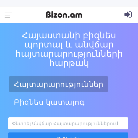
Հայաստանի բիզնես
պորտալ և անվճար
հայտարարությունների
հարթակ
Հայտարարություններ
Բիզնես կատալոգ