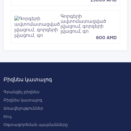
Գորգերի
ավտոմատացված
լվացում, գորգերի
լվացում, գո
600 AMD
Լույսերով տառեր, լույսով
տառեր, luysov tarer, լուս
0 AMD
Բիզնես կատալոգ
Գրանցել բիզնես
Բիզնես կատալոգ
Առավելություններ
Blog
Օգտագործման պայմանները