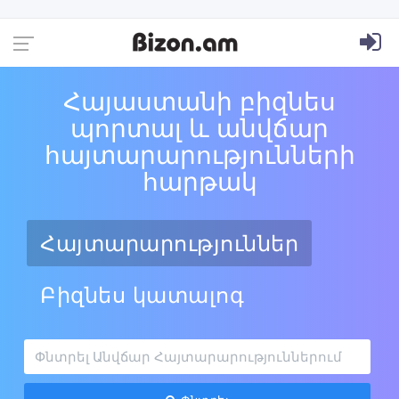
Հայաստանի բիզնես
պորտալ և անվճար
հայտարարությունների
հարթակ
Հայտարարություններ
Բիզնես կատալոգ