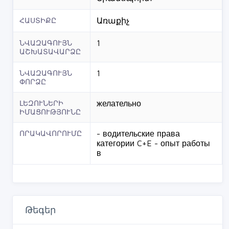
ՀԱՍՏԻՔԸ
Առաքիչ
ՆՎԱԶԱԳՈՒՅՆ
1
ԱՇԽԱՏԱՎԱՐՁԸ
ՆՎԱԶԱԳՈՒՅՆ
1
ՓՈՐՁԸ
ԼԵԶՈՒՆԵՐԻ
желательно
ԻՄԱՑՈՒԹՅՈՒՆԸ
ՈՐԱԿԱՎՈՐՈՒՄԸ
- водительские права
категории C+E - опыт работы
в
Թեգեր