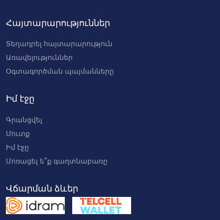
Հայտարարություններ
Տեղադրել հայտարարություն
Առավելություններ
Օգտագործման պայմանները
Իմ էջը
Գրանցվել
Մուտք
Իմ էջը
Մոռացել ե՞ք գաղտնաբառը
Վճարման ձևեր