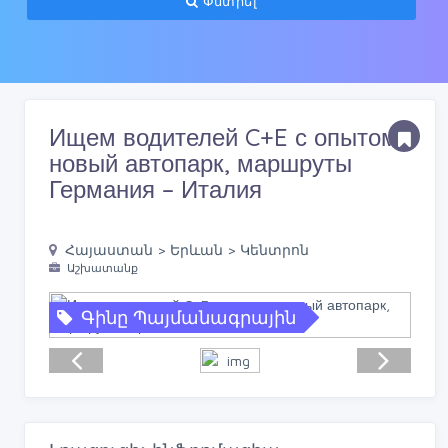
Փնտրել
Ищем водителей C+E с опытом,
новый автопарк, маршруты
Германия – Италия
Հայաստան > Երևան > Կենտրոն
Աշխատանք
Գինը Պայմանագրային