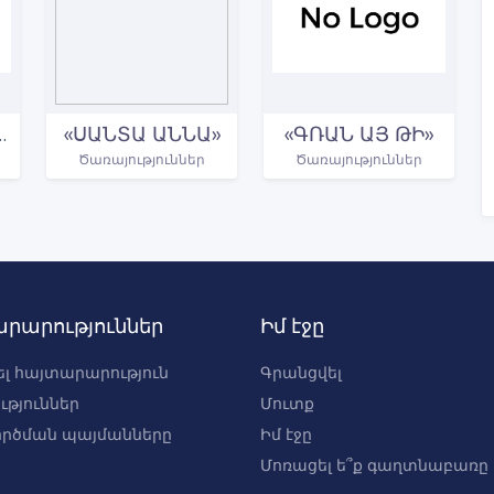
ԳՈ ԾԱՌԱՅՈՒԹՅՈՒՆ
«ՍԱՆՏԱ ԱՆՆԱ»
«ԳՌԱՆ ԱՅ ԹԻ»
Ծառայություններ
Ծառայություններ
րարություններ
Իմ էջը
լ հայտարարություն
Գրանցվել
ւթյուններ
Մուտք
րծման պայմանները
Իմ էջը
Մոռացել ե՞ք գաղտնաբառը