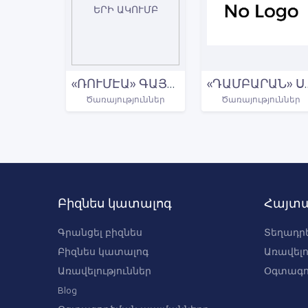
«ՌՈՒՄԷԱ» ԳԱՅԹԱԿՂԻՉ ՃԱՄՓՈՐԴՈՒԹՅՈՒՆՆԵՐԻ ԱԿՈՒՄԲ
«ԴԱՄԲԱՐԱՆ» Ս
Ծառայություններ
Ծառայություններ
Բիզնես կատալոգ
Հայտա
Գրանցել բիզնես
Տեղադրե
Բիզնես կատալոգ
Առավելո
Առավելություններ
Օգտագո
Blog