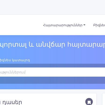
Հայտարարություններ
Բիզնե
պորտալ և անվճար հայտարար
իզնես կատալոգ
ն դասեր