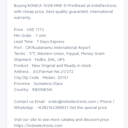
Buying KONICA 1024i MHE-D Printhead at IndoElectronic
with cheap price, best quality guaranted, international
warranty.
Price : USD 1172
Min Order : 1 Unit
Lead Time : 7 Days Express
Port : CIF/Kualanamu International Airport
Terms : T/T, Western Union, Paypal, Money Gram
Shipment : FedEx, DHL, UPS
Product : New Original and Ready in stock
Address : Jl.S.Parman No.21/272
City/Zip Code : Medan, 20151
Province : Sumatera Utara
Country : INDONESIA
Contact us Email :
order@indoelectronic.com
| Phone /
WhatsApp : +6282162268931 Get the special price.
Visit our site to see more cataloq and discount price :
https://indoelectronic.com