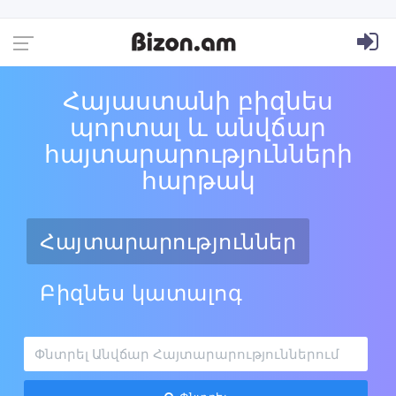
Հայաստանի բիզնես
պորտալ և անվճար
հայտարարությունների
հարթակ
Հայտարարություններ
Բիզնես կատալոգ