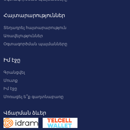
Հայտարարություններ
Տեղադրել հայտարարություն
Առավելություններ
Օգտագործման պայմանները
Իմ էջը
Գրանցվել
Մուտք
Իմ էջը
Մոռացել ե՞ք գաղտնաբառը
Վճարման ձևեր