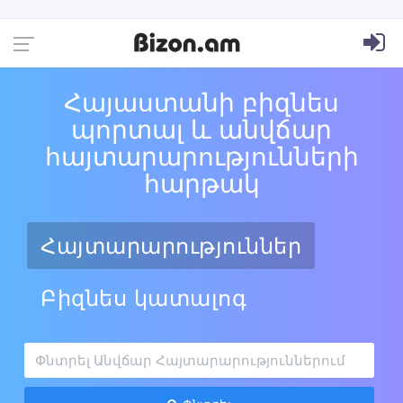
Հայաստանի բիզնես
պորտալ և անվճար
հայտարարությունների
հարթակ
Հայտարարություններ
Բիզնես կատալոգ