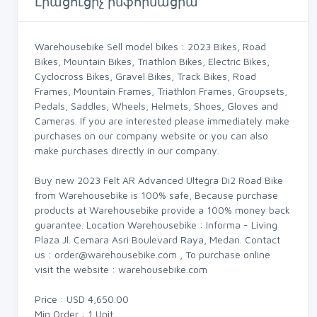
Լրացուցիչ ինֆորմացիա
Warehousebike Sell model bikes : 2023 Bikes, Road
Bikes, Mountain Bikes, Triathlon Bikes, Electric Bikes,
Cyclocross Bikes, Gravel Bikes, Track Bikes, Road
Frames, Mountain Frames, Triathlon Frames, Groupsets,
Pedals, Saddles, Wheels, Helmets, Shoes, Gloves and
Cameras. If you are interested please immediately make
purchases on our company website or you can also
make purchases directly in our company.
Buy new 2023 Felt AR Advanced Ultegra Di2 Road Bike
from Warehousebike is 100% safe, Because purchase
products at Warehousebike provide a 100% money back
guarantee. Location Warehousebike : Informa - Living
Plaza Jl. Cemara Asri Boulevard Raya, Medan. Contact
us :
order@warehousebike.com
, To purchase online
visit the website : warehousebike.com
Price : USD 4,650.00
Min Order : 1 Unit