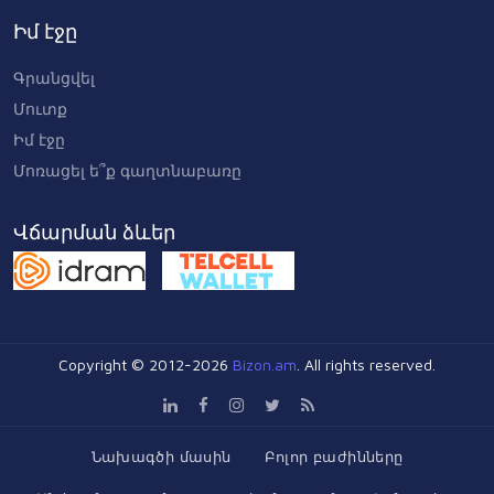
Իմ էջը
Գրանցվել
Մուտք
Իմ էջը
Մոռացել ե՞ք գաղտնաբառը
Վճարման ձևեր
Copyright © 2012-2026
Bizon.am
. All rights reserved.
Նախագծի մասին
Բոլոր բաժինները