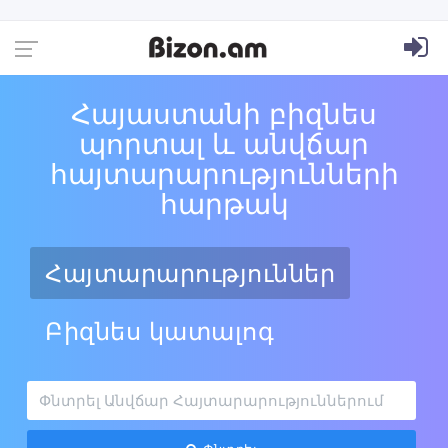
Հայաստանի բիզնես
պորտալ և անվճար
հայտարարությունների
հարթակ
Հայտարարություններ
Բիզնես կատալոգ