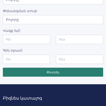
Փոխանցման տուփ
Վազք (կմ)
Գին (դրամ)
Փնտրել
Բիզնես կատալոգ