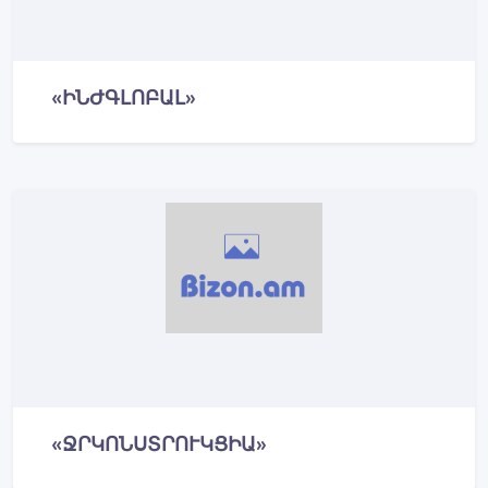
«ԻՆԺԳԼՈԲԱԼ»
«ՋՐԿՈՆՍՏՐՈՒԿՑԻԱ»