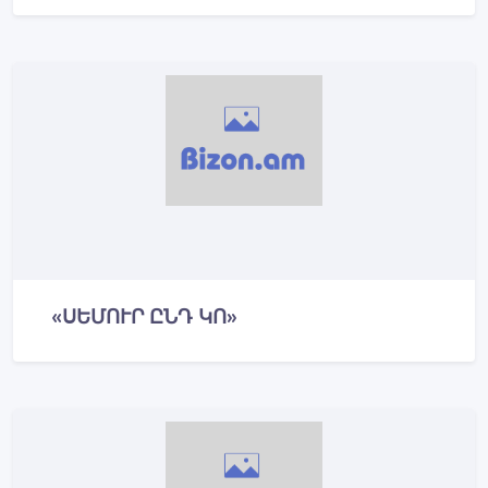
«ՍԵՄՈՒՐ ԸՆԴ ԿՈ»