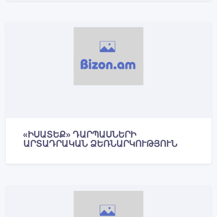
«ԻՍԱՏԵՔ» ԴԱՐՊԱՍՆԵՐԻ
ԱՐՏԱԴՐԱԿԱՆ ՁԵՌՆԱՐԿՈՒԹՅՈՒՆ