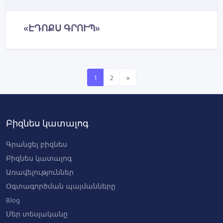
«ԷԴՈՔՍ ԳՐՈՒՊ»
1
2
»
Բիզնես կատալոգ
Գրանցել բիզնես
Բիզնես կատալոգ
Առավելություններ
Օգտագործման պայմանները
Blog
Մեր տեսլականը