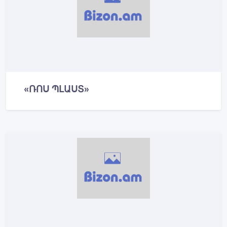
«ՌՈՍ ՊԼԱՍՏ»