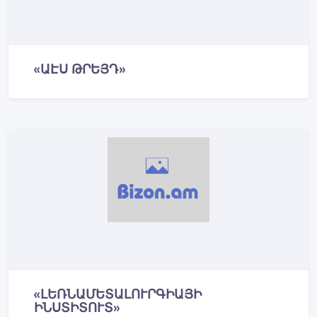
«ԱԷՍ ԹՐԵՅԴ»
«ԼԵՌՆԱՄԵՏԱԼՈՒՐԳԻԱՅԻ
ԻՆՍՏԻՏՈՒՏ»