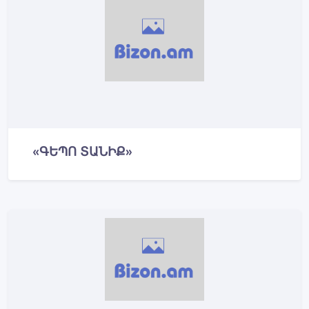
«ԳԵՊՈ ՏԱՆԻՔ»