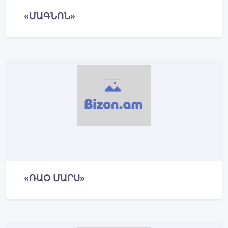
«ՄԱԳՆՈՆ»
«ՌԱՕ ՄԱՐՍ»