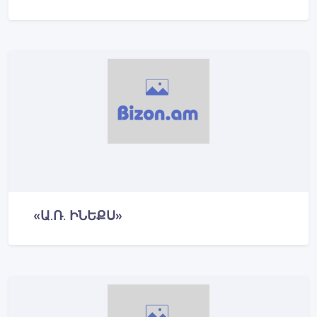
«Ա.Ռ. ԻՆԵՔՍ»