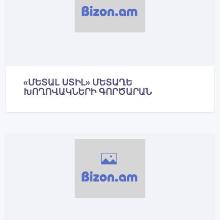
«ՄԵՏԱԼ ՍՏԻԼ» ՄԵՏԱՂԵ
ԽՈՂՈՎԱԿՆԵՐԻ ԳՈՐԾԱՐԱՆ