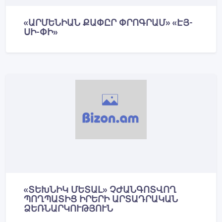
«ԱՐՄԵՆԻԱՆ ՔԱՓԸՐ ՓՐՈԳՐԱՄ» «ԷՅ-
ՍԻ-ՓԻ»
«ՏԵԽՆԻԿ ՄԵՏԱԼ» ՉԺԱՆԳՈՏՎՈՂ
ՊՈՂՊԱՏԻՑ ԻՐԵՐԻ ԱՐՏԱԴՐԱԿԱՆ
ՁԵՌՆԱՐԿՈՒԹՅՈՒՆ