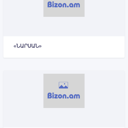
«ՆԱՐՍԱՆ»