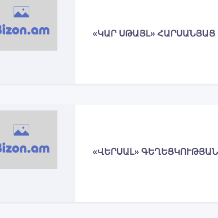
«ԿԱՐ ՍԹԱՅԼ» ՀԱՐՍԱՆՅԱՑ
«ՎԵՐՍԱԼ» ԳԵՂԵՑԿՈՒԹՅԱՆ