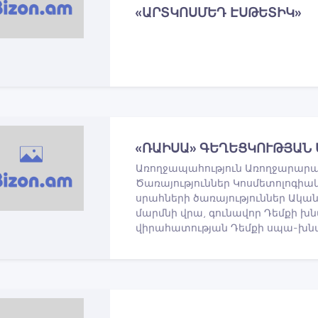
«ԱՐՏԿՈՍՄԵԴ ԷՍԹԵՏԻԿ»
«ՌԱԻՍԱ» ԳԵՂԵՑԿՈՒԹՅԱՆ 
Առողջապահություն Առողջարարակ
Ծառայություններ Կոսմետոլոգիա
սրահների ծառայություններ Ական
մարմնի վրա, գունավոր Դեմքի խն
վիրահատության Դեմքի սպա-խն