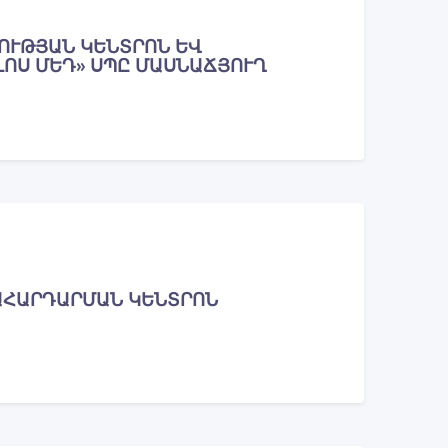
ՈՒԹՅԱՆ ԿԵՆՏՐՈՆ ԵՎ
ԼՈՍ ՄԵԴ» ՍՊԸ ՄԱՍՆԱՃՅՈՒՂ
ԱՀԱՐԴԱՐՄԱՆ ԿԵՆՏՐՈՆ