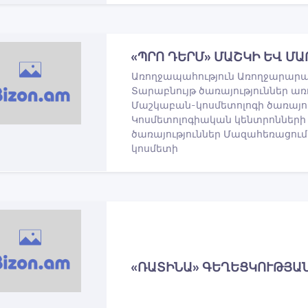
«ՊՐՈ ԴԵՐՄ» ՄԱՇԿԻ ԵՎ Մ
Առողջապահություն Առողջարարակ
Տարաբնույթ ծառայություններ 
Մաշկաբան-կոսմետոլոգի ծառայու
Կոսմետոլոգիական կենտրոնների 
ծառայություններ Մազահեռացում
կոսմետի
«ՌԱՏԻՆԱ» ԳԵՂԵՑԿՈՒԹՅԱ