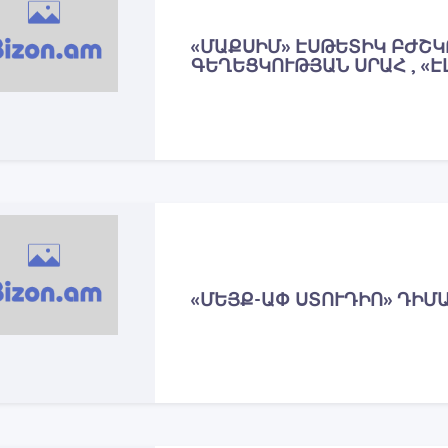
«ՄԱՔՍԻՄ» ԷՍԹԵՏԻԿ ԲԺՇԿ
ԳԵՂԵՑԿՈՒԹՅԱՆ ՍՐԱՀ , «Է
«ՄԵՅՔ-ԱՓ ՍՏՈՒԴԻՈ» ԴԻՄ