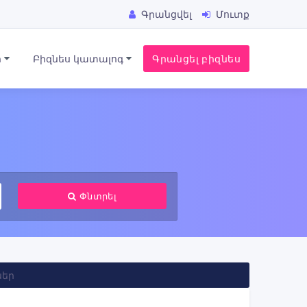
Գրանցվել
Մուտք
ր
Բիզնես կատալոգ
Գրանցել բիզնես
Փնտրել
ներ