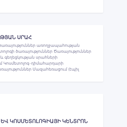
ՒԹՅԱՆ ՍՐԱՀ
ծառայություններ առողջապահության
լոգի ծառայություններ Ծառայություններ
և գեղեցկության սրահների
ւմ Կոսմետոլոգ-դիմահարդարի
առայություններ Մազահեռացում (էպիլ
 ԵՎ ԿՈՍՄԵՏՈԼՈԳԻԱՅԻ ԿԵՆՏՐՈՆ