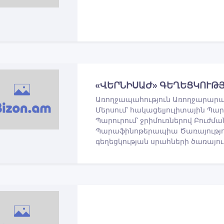
«ՎԵՐՆԻՍԱԺ» ԳԵՂԵՑԿՈՒԹ
Առողջապահություն Առողջարարակ
Մերսում՝ հակացելյուլիտային Պար
Պարուրում՝ ջրիմուռներով Բուժ
Պարաֆինոթերապիա Ծառայությու
գեղեցկության սրահների ծառայու