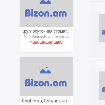
Круглосуточная стоматология Ереван
Գեղեցկություն, առողջություն
Պայմանագրային
Հոգեբան, հիպնոթերապևտ, hogeban, психолог, гипнотерапевт