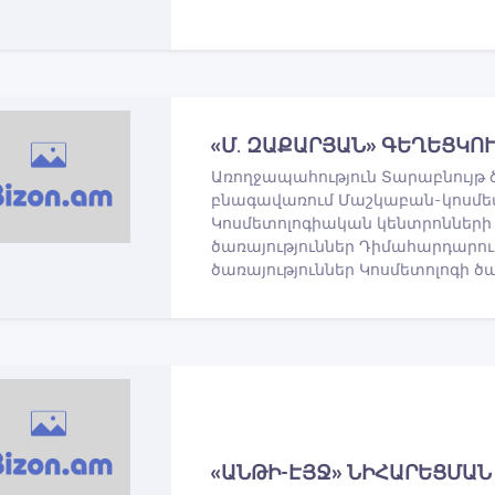
«Մ. ԶԱՔԱՐՅԱՆ» ԳԵՂԵՑԿՈ
Առողջապահություն Տարաբնույթ 
բնագավառում Մաշկաբան-կոսմետո
Կոսմետոլոգիական կենտրոնների 
ծառայություններ Դիմահարդարո
ծառայություններ Կոսմետոլոգի ծ
«ԱՆԹԻ-ԷՅՋ» ՆԻՀԱՐԵՑՄԱՆ