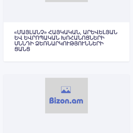
«ՄԱՅԼԱՆՉ» ՀԱՅԿԱԿԱՆ, ԱՐԵՎԵԼՅԱՆ
ԵՎ ԵՎՐՈՊԱԿԱՆ ԽՈՀԱՆՈՑՆԵՐԻ
ՍՆՆԴԻ ՁԵՌՆԱՐԿՈՒԹՅՈՒՆՆԵՐԻ
ՑԱՆՑ