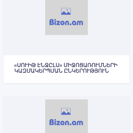
«ՍՈՒԻԹ ԷՆՋԸԼՍ» ՄԻՋՈՑԱՌՈՒՄՆԵՐԻ
ԿԱԶՄԱԿԵՐՊՄԱՆ ԸՆԿԵՐՈՒԹՅՈՒՆ