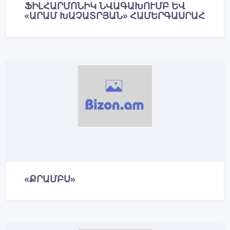
ՖԻԼՀԱՐՄՈՆԻԿ ՆՎԱԳԱԽՈՒՄԲ ԵՎ
«ԱՐԱՄ ԽԱՉԱՏՐՅԱՆ» ՀԱՄԵՐԳԱՍՐԱՀ
«ՔՐԱՄԲՍ»