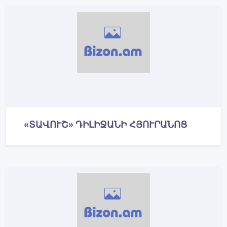
«ՏԱՎՈՒՇ» ԴԻԼԻՋԱՆԻ ՀՅՈՒՐԱՆՈՑ