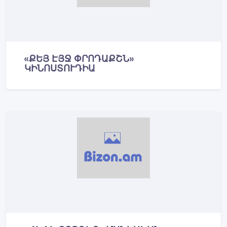
«ՔԵՅ ԷՅՋ ՓՐՈԴԱՔՇՆ»
ԿԻՆՈՍՏՈՒԴԻԱ