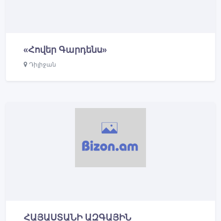
«Հովեր Գարդենս»
Դիլիջան
ՀԱՅԱՍՏԱՆԻ ԱԶԳԱՅԻՆ