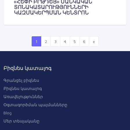
«ՀԵՓԻ ԲՐԹԴԵՅ» ՄԱՆԿԱԿԱՆ
ՏՈՆԱԿԱՏԱՐՈՒԹՅՈՒՆՆԵՐԻ
ԿԱԶՄԱԿԵՐՊՄԱՆ ԿԵՆՏՐՈՆ
1
2
3
4
5
6
»
Բիզնես կատալոգ
Գրանցել բիզնես
Բիզնես կատալոգ
Առավելություններ
Օգտագործման պայմանները
Blog
Մեր տեսլականը