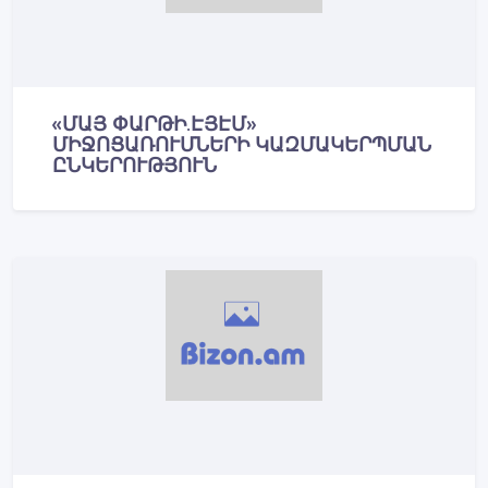
«ՄԱՅ ՓԱՐԹԻ.ԷՅԷՄ»
ՄԻՋՈՑԱՌՈՒՄՆԵՐԻ ԿԱԶՄԱԿԵՐՊՄԱՆ
ԸՆԿԵՐՈՒԹՅՈՒՆ