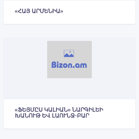
«ՀԱՅ ԱՐՄԵՆԻԱ»
«ՖԵՅՄԸՍ ԿԱԼԻԱՆ» ՆԱՐԳԻԼԵԻ
ԽԱՆՈՒԹ ԵՎ ԼԱՈՒՆՋ-ԲԱՐ