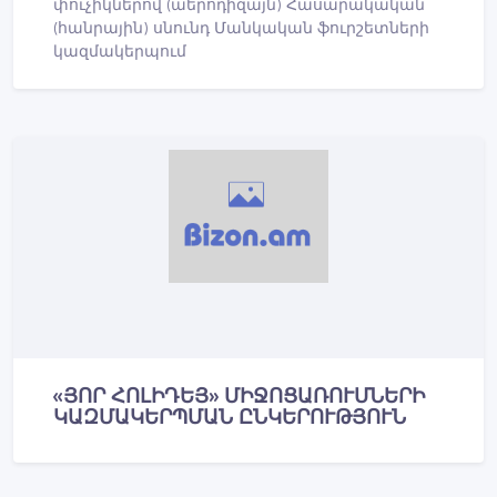
փուչիկներով (աերոդիզայն) Հասարակական
(հանրային) սնունդ Մանկական ֆուրշետների
կազմակերպում
«ՅՈՐ ՀՈԼԻԴԵՅ» ՄԻՋՈՑԱՌՈՒՄՆԵՐԻ
ԿԱԶՄԱԿԵՐՊՄԱՆ ԸՆԿԵՐՈՒԹՅՈՒՆ