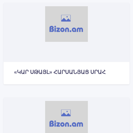
«ԿԱՐ ՍԹԱՅԼ» ՀԱՐՍԱՆՅԱՑ ՍՐԱՀ