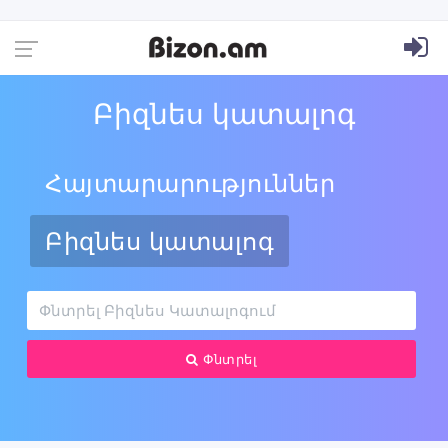
Բիզնես կատալոգ
Հայտարարություններ
Բիզնես կատալոգ
Փնտրել