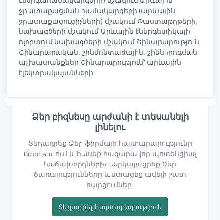
էներգահամակարգերի) մշակում Արևային
ջրատաքացման համակարգերի (արևային
ջրատաքացուցիչների) մշակում Փաստաթղթերի,
նախագծերի մշակում Արևային էներգետիկայի
ոլորտում նախագծերի մշակում Շինարարություն
Շինարարական, շինմոնտաժային, շիննորոգման
աշխատանքներ Շինարարություն՝ արևային
էլեկտրակայանների
Ձեր բիզնեսը արժանի է տեսանելի
լինելու
Տեղադրեք Ձեր ֆիրմայի հայտարարությունը
Bizon.am-ում և հասեք հազարավոր պոտենցիալ
հաճախորդների։ Ներկայացրեք Ձեր
ծառայությունները և ստացեք ավելի շատ
հարցումներ։
Տեղադրել հայտարարություն