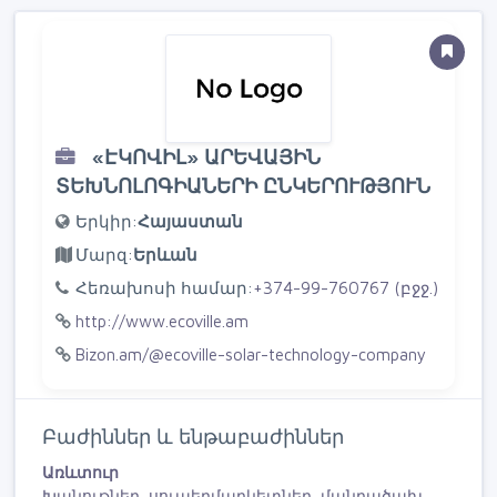
«ԷԿՈՎԻԼ» ԱՐԵՎԱՅԻՆ
ՏԵԽՆՈԼՈԳԻԱՆԵՐԻ ԸՆԿԵՐՈՒԹՅՈՒՆ
Երկիր:
Հայաստան
Մարզ:
Երևան
Հեռախոսի համար:
+374-99-760767 (բջջ.)
http://www.ecoville.am
Bizon.am/@ecoville-solar-technology-company
Բաժիններ և ենթաբաժիններ
Առևտուր
Խանութներ, սուպերմարկետներ, մանրածախ