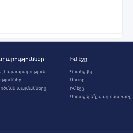
րարություններ
Իմ էջը
լ հայտարարություն
Գրանցվել
ւթյուններ
Մուտք
րծման պայմանները
Իմ էջը
Մոռացել ե՞ք գաղտնաբառը