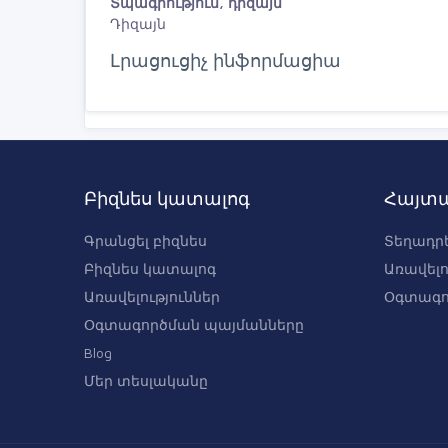
Տպագրություն, դիզայն
Դիզայն
Լրացուցիչ ինֆորմացիա
Բիզնես կատալոգ
Հայտա
Գրանցել բիզնես
Տեղադրե
Բիզնես կատալոգ
Առավելո
Առավելություններ
Օգտագո
Օգտագործման պայմանները
Blog
Մեր տեսլականը