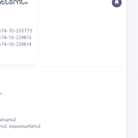
ԿԵՆՏՐՈՆ»
374-10-235775
374-10-229813
374-10-229814
ր
երպում
ում, սպասարկում