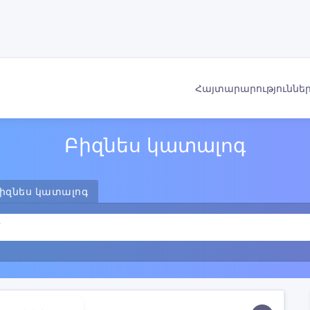
Հայտարարություննե
Բիզնես կատալոգ
իզնես կատալոգ