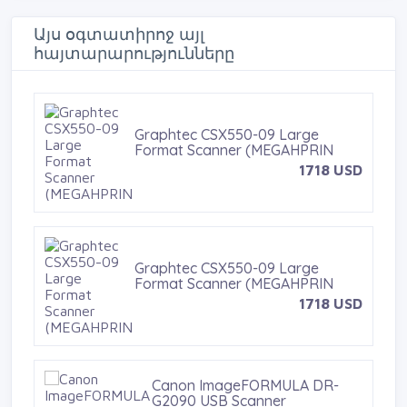
b
t
e
r
o
e
r
Այս օգտատիրոջ այլ
o
r
e
հայտարարությունները
k
s
t
Epson Expression 12000XL Photo
Scanner (MEGAHPRINT
Graphtec CSX550-09 Large
1759 USD
Format Scanner (MEGAHPRIN
1718 USD
Graphtec CSX550-09 Large
Format Scanner (MEGAHPRIN
1718 USD
Canon ImageFORMULA DR-
G2090 USB Scanner