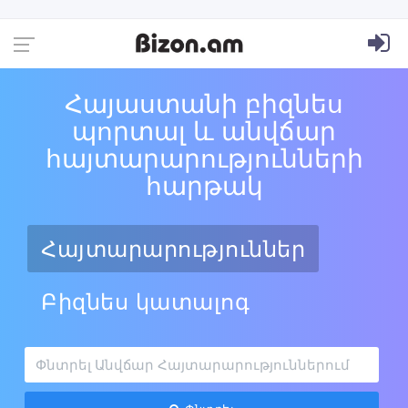
Հայաստանի բիզնես
պորտալ և անվճար
հայտարարությունների
հարթակ
Հայտարարություններ
Բիզնես կատալոգ