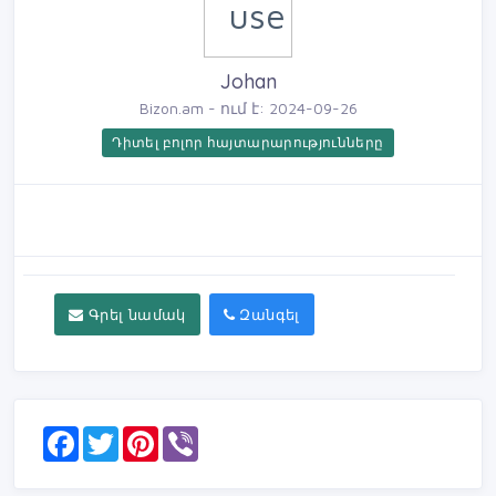
Johan
Bizon.am - ում է: 2024-09-26
Դիտել բոլոր հայտարարությունները
Գրել նամակ
Զանգել
F
T
P
V
a
w
i
i
c
i
n
b
e
t
t
e