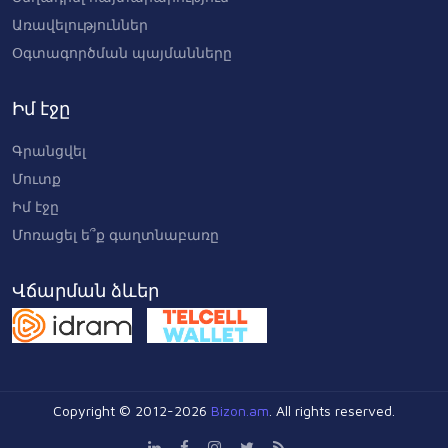
Առավելություններ
Օգտագործման պայմանները
Իմ էջը
Գրանցվել
Մուտք
Իմ էջը
Մոռացել ե՞ք գաղտնաբառը
Վճարման ձևեր
Copyright © 2012-2026
Bizon.am
. All rights reserved.