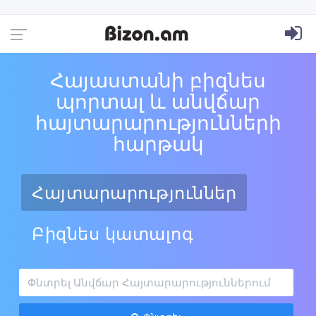
Հայաստանի բիզնես
պորտալ և անվճար
հայտարարությունների
հարթակ
Հայտարարություններ
Բիզնես կատալոգ