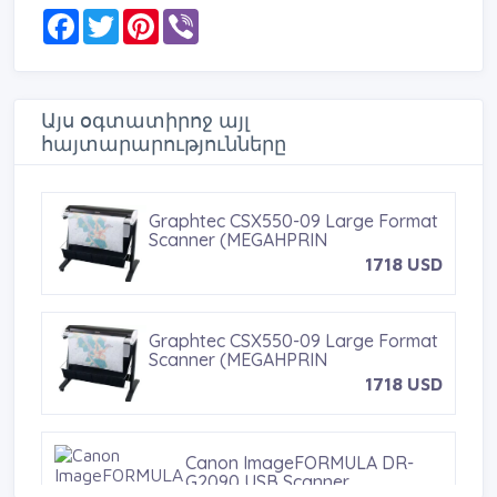
F
T
P
V
a
w
i
i
c
i
n
b
e
t
t
e
b
t
e
r
o
e
r
Այս օգտատիրոջ այլ
o
r
e
հայտարարությունները
k
s
t
Graphtec CSX550-09 Large Format
Scanner (MEGAHPRIN
1718 USD
Graphtec CSX550-09 Large Format
Scanner (MEGAHPRIN
1718 USD
Canon ImageFORMULA DR-
G2090 USB Scanner