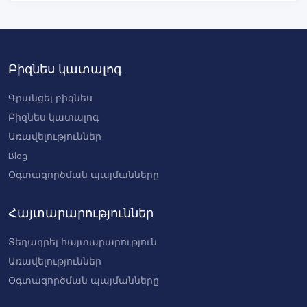
(MEGAHPRIN
1715 USD
Canon ImageFORMULA DR-G2140
Բիզնես կատալոգ
Scanner (MEGAHPRINTING
2890 USD
Գրանցել բիզնես
Բիզնես կատալոգ
Առավելություններ
Blog
Օգտագործման պայմանները
Հայտարարություններ
Տեղադրել հայտարարություն
Առավելություններ
Օգտագործման պայմանները