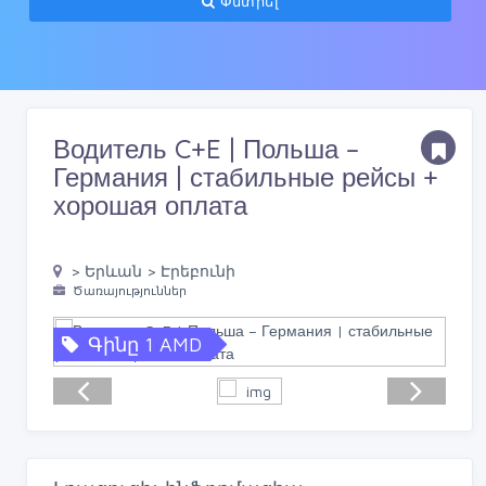
Փնտրել
Водитель C+E | Польша –
Германия | стабильные рейсы +
хорошая оплата
> Երևան > Էրեբունի
Ծառայություններ
Գինը 1 AMD