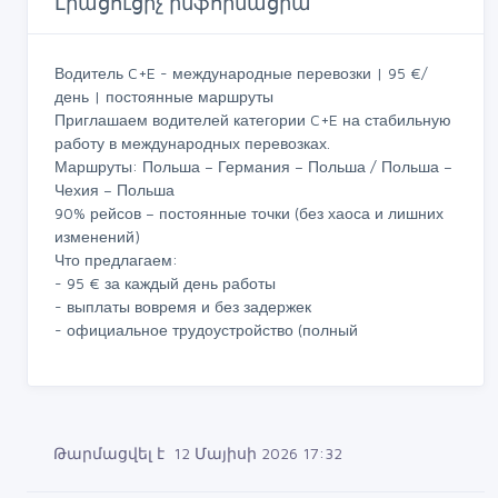
Լրացուցիչ ինֆորմացիա
Водитель C+E - международные перевозки | 95 €/
день | постоянные маршруты
Приглашаем водителей категории C+E на стабильную
работу в международных перевозках.
Маршруты: Польша – Германия – Польша / Польша –
Чехия – Польша
90% рейсов – постоянные точки (без хаоса и лишних
изменений)
Что предлагаем:
- 95 € за каждый день работы
- выплаты вовремя и без задержек
- официальное трудоустройство (полный
Թարմացվել է 12 Մայիսի 2026 17:32