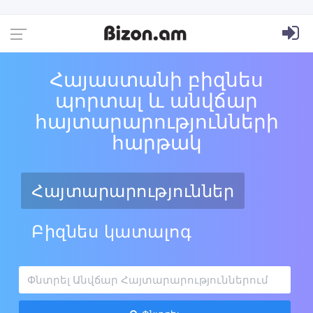
Հայաստանի բիզնես
պորտալ և անվճար
հայտարարությունների
հարթակ
Հայտարարություններ
Բիզնես կատալոգ