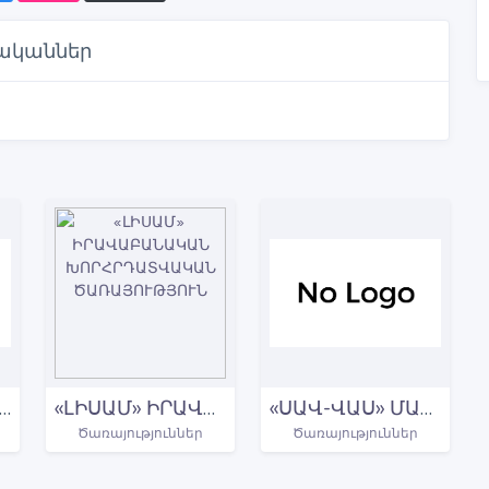
ականներ
ԱՆԱ ԴԵՆՏ» ՍՏՈՄԱՏՈԼՈԳԻԱԿԱՆ ԿԼԻՆԻԿԱ
«ԼԻՍԱՄ» ԻՐԱՎԱԲԱՆԱԿԱՆ ԽՈՐՀՐԴԱՏՎԱԿԱՆ ԾԱՌԱՅՈՒԹՅՈՒՆ
«ՍԱՎ-ՎԱՍ» ՄԱՔՐՄԱՆ ԾԱՌԱՅՈՒԹՅՈՒՆ
Ծառայություններ
Ծառայություններ