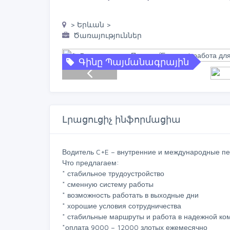
> Երևան >
Ծառայություններ
Գինը Պայմանագրային
Լրացուցիչ ինֆորմացիա
Водитель C+E – внутренние и международные пе
Что предлагаем:
* стабильное трудоустройство
* сменную систему работы
* возможность работать в выходные дни
* хорошие условия сотрудничества
* стабильные маршруты и работа в надежной ко
*оплата 9000 – 12000 злотых ежемесячно