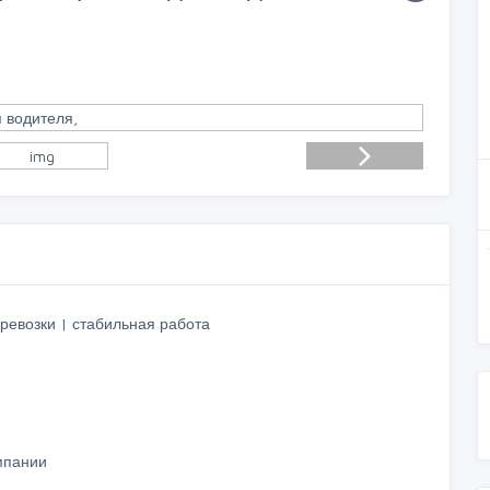
ревозки | стабильная работа
мпании