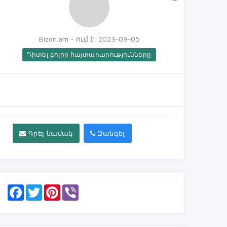
Bizon.am - ում է: 2023-09-05
Դիտել բոլոր հայտարարությունները
Գրել նամակ
Զանգել
F
T
P
V
a
w
i
i
c
i
n
b
e
t
t
e
b
t
e
r