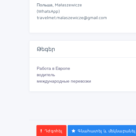
Польша, Małaszewicze
(WhatsApp)
travelmet.malaszewicze@gmail.com
Թեգեր
Работа в Европе
водитель
международные перевозки
Դժգոհել
Գնահատել և մեկնաբանել