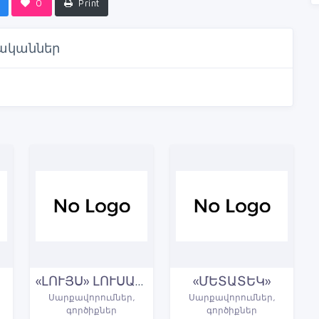
0
Print
ականներ
«ԼՈՒՅՍ» ԼՈՒՍԱՏԵԽՆԻԿԱՅԻ ՄԱՍՆԱԳԻՏԱՑՎԱԾ ԽԱՆՈՒԹ
«ՄԵՏԱՏԵԿ»
Սարքավորումներ,
Սարքավորումներ,
գործիքներ
գործիքներ