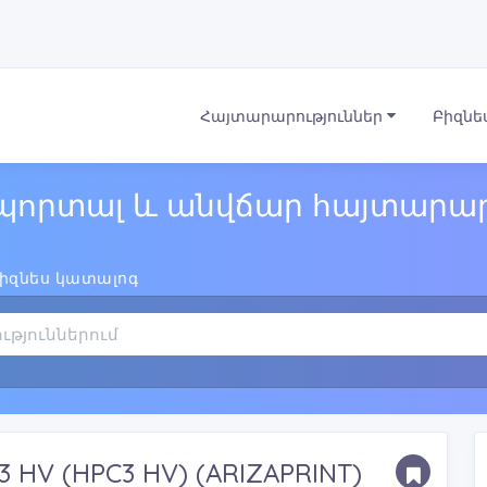
Հայտարարություններ
Բիզնե
պորտալ և անվճար հայտարար
իզնես կատալոգ
 3 HV (HPC3 HV) (ARIZAPRINT)