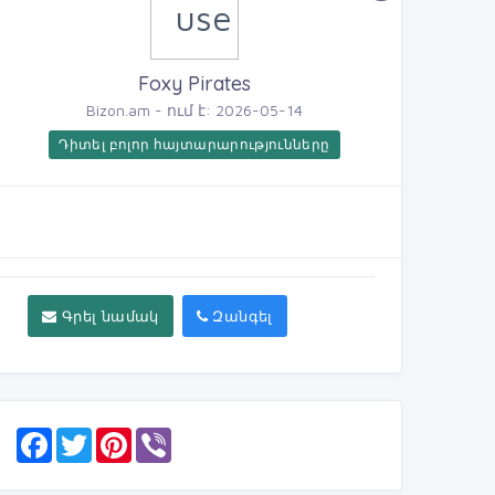
Foxy Pirates
Bizon.am - ում է: 2026-05-14
Դիտել բոլոր հայտարարությունները
Գրել նամակ
Զանգել
F
T
P
V
a
w
i
i
c
i
n
b
e
t
t
e