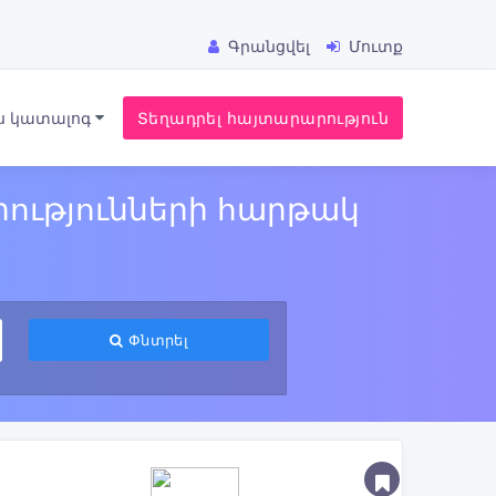
Գրանցվել
Մուտք
ս կատալոգ
Տեղադրել հայտարարություն
ությունների հարթակ
Փնտրել