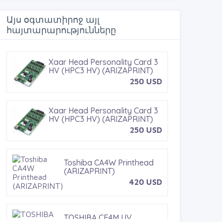
b
t
e
r
o
e
r
Այս օգտատիրոջ այլ
o
r
e
հայտարարությունները
k
s
t
Xaar Head Personality Card 3
HV (HPC3 HV) (ARIZAPRINT)
250 USD
Xaar Head Personality Card 3
HV (HPC3 HV) (ARIZAPRINT)
250 USD
Toshiba CA4W Printhead
(ARIZAPRINT)
420 USD
TOSHIBA CE4M UV