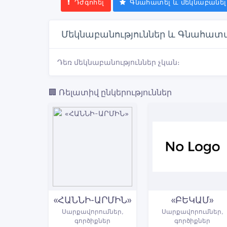
Դժգոհել
Գնահատել և մեկնաբանել
Մեկնաբանություններ և Գնահատ
Դեռ մեկնաբանություններ չկան։
🏢 Ռելատիվ ընկերություններ
«ՀԱՆՆԻ-ԱՐՄԻՆ»
«ԲԵԿԱՄ»
Սարքավորումներ,
Սարքավորումներ,
գործիքներ
գործիքներ