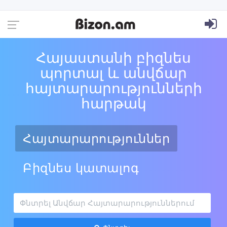
Հայաստանի բիզնես
պորտալ և անվճար
հայտարարությունների
հարթակ
Հայտարարություններ
Բիզնես կատալոգ