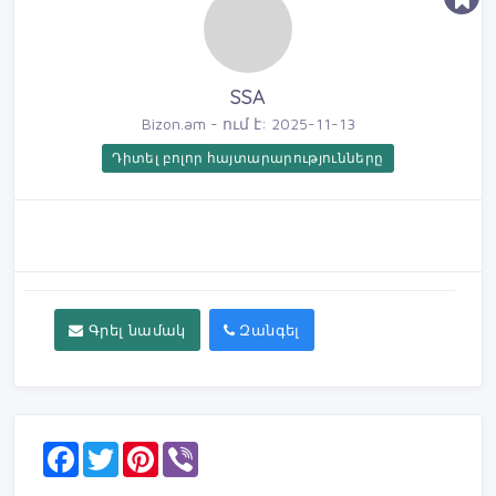
SSA
Bizon.am - ում է: 2025-11-13
Դիտել բոլոր հայտարարությունները
Գրել նամակ
Զանգել
F
T
P
V
a
w
i
i
c
i
n
b