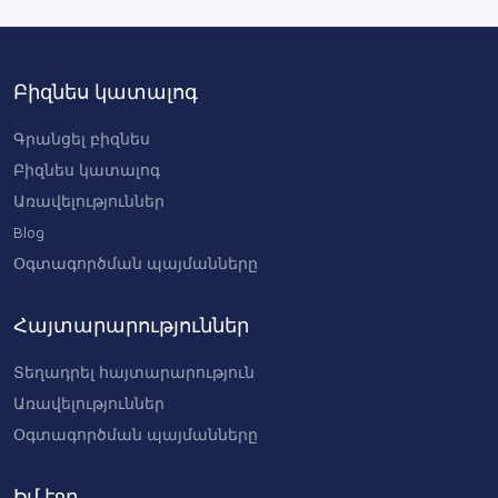
Կոյուղու մաքրման
աշխատանքներ —
Պրոֆեսիոնալ
Բիզնես կատալոգ
ծառայություններ ամբողջ
Երևանում
Գրանցել բիզնես
0 AMD
Բիզնես կատալոգ
Առավելություններ
Blog
Օգտագործման պայմանները
Հայտարարություններ
Տեղադրել հայտարարություն
Առավելություններ
Օգտագործման պայմանները
Իմ էջը