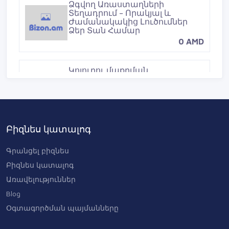
Ձգվող Առաստաղների
Տեղադրում – Որակյալ և
Ժամանակակից Լուծումներ
Ձեր Տան Համար
0 AMD
Կոյուղու մաքրման
աշխատանքներ —
Պրոֆեսիոնալ
ծառայություններ ամբողջ
Երևանում
0 AMD
Բիզնես կատալոգ
Գրանցել բիզնես
Բիզնես կատալոգ
Առավելություններ
Blog
Օգտագործման պայմանները