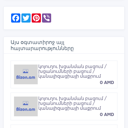
F
T
P
V
a
w
i
i
c
i
n
b
e
t
t
e
b
t
e
r
o
e
r
Այս օգտատիրոջ այլ
o
r
e
հայտարարությունները
k
s
t
կոյուղու խցանման բացում /
խցանումների բացում /
կանալիզացիայի մաքրում
0 AMD
կոյուղու խցանման բացում /
խցանումների բացում /
կանալիզացիայի մաքրում
0 AMD