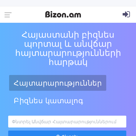
Հայաստանի բիզնես
պորտալ և անվճար
հայտարարությունների
հարթակ
Հայտարարություններ
Բիզնես կատալոգ