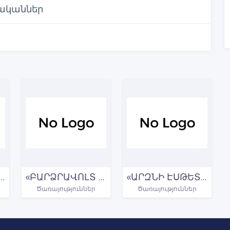
ականներ
ԵԽՆԻԿԱ ՊԼՅՈՒՍ»
«ԲԱՐՁՐԱՎՈԼՏ ԷԼԵԿՏՐԱՑԱՆՑԵՐԻ» «ԱՐԵՎԵԼՅԱՆ» ՄԱՍՆԱՃՅՈՒՂ ԳԵՂԱՐՔՈՒՆԻՔԻ ՄԱՐԶ
«ԱՐԶՆԻ ԷՍԹԵՏԻԿԱ ՊԼԱՍՏԻԿ ՎԻՐԱԲՈՒԺՈՒԹՅԱՆ ԿԵՆՏՐՈՆ ԵՎ ՍՊԱ»
Ծառայություններ
Ծառայություններ