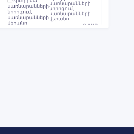
սառնարանների
նորոգում,
սառնարանների
վերանո
0 AMD
Այգիների
կանաչապատում,
ձևավորում,
պատրասի
գազոնի տ
0 AMD