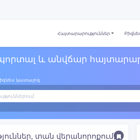
Հայտարարություններ
Բիզնե
պորտալ և անվճար հայտարար
իզնես կատալոգ
ուններ, տան վերանորոքում,